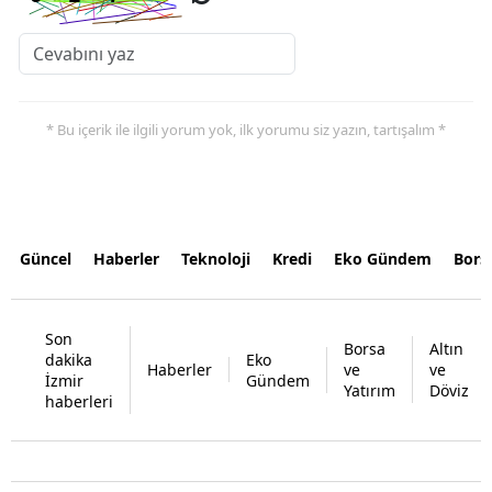
* Bu içerik ile ilgili yorum yok, ilk yorumu siz yazın, tartışalım *
Güncel
Haberler
Teknoloji
Kredi
Eko Gündem
Bors
Son
Borsa
Altın
dakika
Eko
Haberler
ve
ve
İzmir
Gündem
Yatırım
Döviz
haberleri