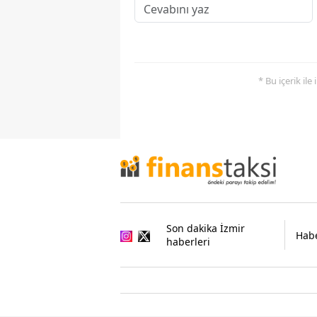
* Bu içerik ile
Son dakika İzmir
Habe
haberleri