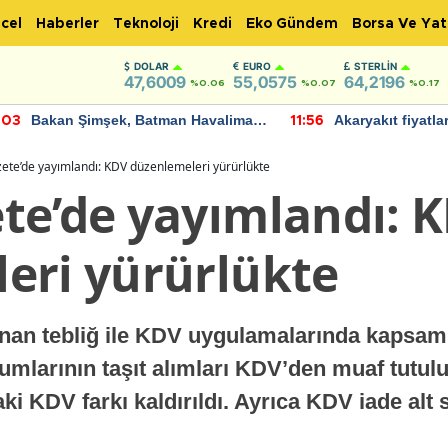
cel
Haberler
Teknoloji
Kredi
Eko Gündem
Borsa Ve Yat
DOLAR
EURO
STERLIN
47,6009
55,0575
64,2196
%0.06
%0.07
%0.17
Bakan Şimşek, Batman Havalimanı
Akaryakıt fiyatla
:03
11:56
için umut verici açıklamalarda
Yeni tarih açıkla
bulundu
ete’de yayımlandı: KDV düzenlemeleri yürürlükte
te’de yayımlandı: 
eri yürürlükte
n tebliğ ile KDV uygulamalarında kapsamlı 
larının taşıt alımları KDV’den muaf tutulur
ki KDV farkı kaldırıldı. Ayrıca KDV iade alt s