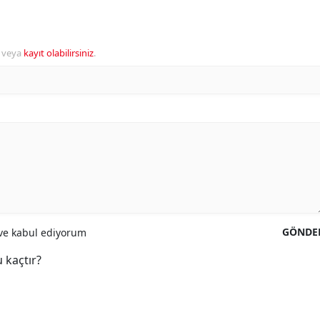
veya
kayıt olabilirsiniz
.
GÖNDE
e kabul ediyorum
 kaçtır?