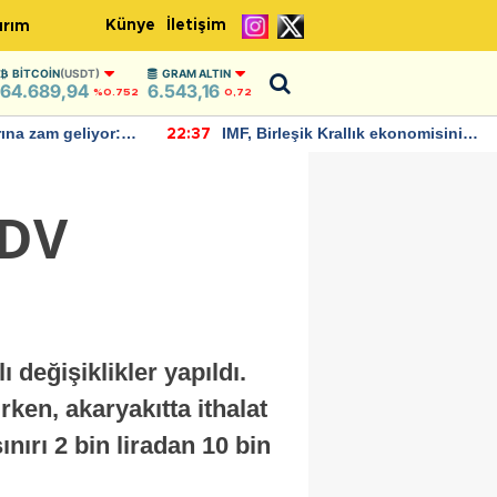
Künye
İletişim
ırım
BITCOIN
(USDT)
GRAM ALTIN
64.689,94
6.543,16
%0.752
0,72
rına zam geliyor:
IMF, Birleşik Krallık ekonomisinin
22:37
ndı
bu yıl yüzde 1 büyümesini
öngörüyor
KDV
değişiklikler yapıldı.
ken, akaryakıtta ithalat
ınırı 2 bin liradan 10 bin