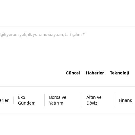
 ilgili yorum yok, ilk yorumu siz yazın, tartışalım *
Güncel
Haberler
Teknoloji
Eko
Borsa ve
Altın ve
rler
Finans
Gündem
Yatırım
Döviz