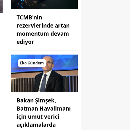
TCMB'nin
rezervlerinde artan
i
momentum devam
ediyor
Eko Gündem
Bakan Şimşek,
Batman Havalimanı
için umut verici
açıklamalarda