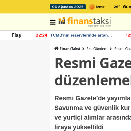
26
°
06 Ağustos 2026
Gün
 Bütçe Artışı
TCMB'nin rezervlerinde artan
Flaş
22:24
12
momentum devam ediyor
FinansTaksi
Eko Gündem
Resmi Gaz
Resmi Gaze
düzenlemel
Resmi Gazete’de yayımlana
Savunma ve güvenlik kurum
ve yurtiçi alımlar arasında
liraya yükseltildi