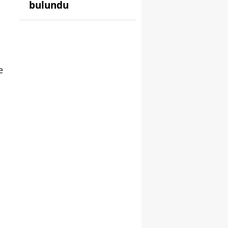
bulundu
e