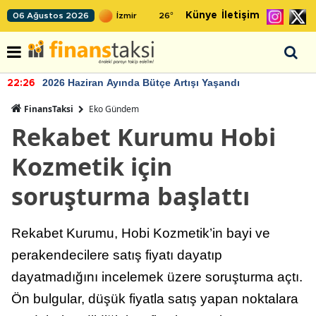
Künye
İletişim
06 Ağustos 2026
26
°
2026 Haziran Ayında Bütçe Artışı Yaşandı
22:26
FinansTaksi
Eko Gündem
Rekabet Kurumu Hobi
Kozmetik için
soruşturma başlattı
Rekabet Kurumu, Hobi Kozmetik’in bayi ve
perakendecilere satış fiyatı dayatıp
dayatmadığını incelemek üzere soruşturma açtı.
Ön bulgular, düşük fiyatla satış yapan noktalara