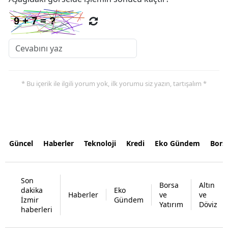
* Bu içerik ile ilgili yorum yok, ilk yorumu siz yazın, tartışalım *
Güncel
Haberler
Teknoloji
Kredi
Eko Gündem
Bors
Son
Borsa
Altın
dakika
Eko
Haberler
ve
ve
İzmir
Gündem
Yatırım
Döviz
haberleri