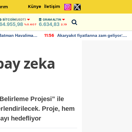
Künye
İletişim
ırım
BITCOIN
(USDT)
GRAM ALTIN
64.955,98
6.634,83
%0.607
2,19
Batman Havalimanı
Akaryakıt fiyatlarına zam geliyor:
11:56
 açıklamalarda
Yeni tarih açıklandı
pay zeka
elirleme Projesi” ile
erlendirilecek. Proje, hem
ayı hedefliyor