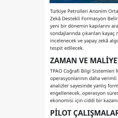
Türkiye Petrolleri Anonim Orta
Zekâ Destekli Formasyon Belirl
yeni bir dönemin kapılarını ar
sondajlarında çıkarılan kayaç
incelenecek ve yapay zekâ alg
tespit edilecek.
ZAMAN VE MALIYE
TPAO Coğrafi Bilgi Sistemleri 
operasyonlarının daha verimli y
analizler sayesinde yanlış for
engellenecek, operasyon süres
ekonomisi için ciddi bir kazan
PILOT ÇALIŞMALA