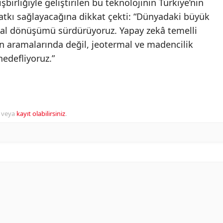
irliğiyle geliştirilen bu teknolojinin Türkiye’nin
atkı sağlayacağına dikkat çekti: “Dünyadaki büyük
ijital dönüşümü sürdürüyoruz. Yapay zekâ temelli
 aramalarında değil, jeotermal ve madencilik
edefliyoruz.”
veya
kayıt olabilirsiniz
.