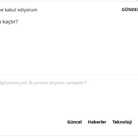
GÖNDE
e kabul ediyorum
 kaçtır?
 ilgili yorum yok, ilk yorumu siz yazın, tartışalım *
Güncel
Haberler
Teknoloji