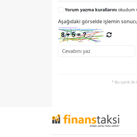
Yorum yazma kurallarını
okudum v
Aşağıdaki görselde işlemin sonucu
* Bu içerik ile