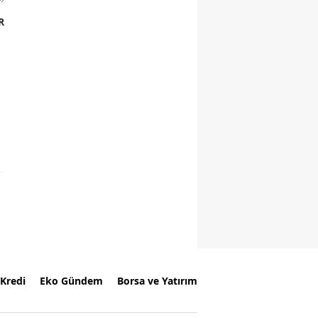
R
Kredi
Eko Gündem
Borsa ve Yatırım