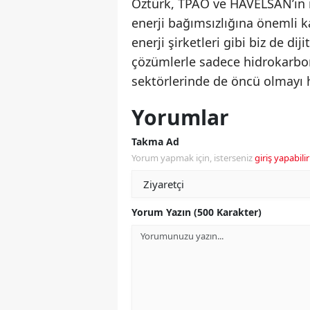
Öztürk, TPAO ve HAVELSAN’ın işb
enerji bağımsızlığına önemli k
enerji şirketleri gibi biz de d
çözümlerle sadece hidrokarbon
sektörlerinde de öncü olmayı h
Yorumlar
Takma Ad
Yorum yapmak için, isterseniz
giriş yapabilir
Yorum Yazın (500 Karakter)