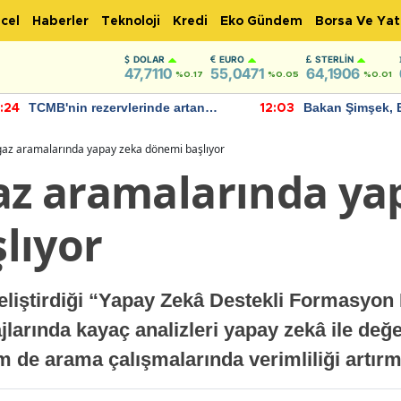
cel
Haberler
Teknoloji
Kredi
Eko Gündem
Borsa Ve Yat
DOLAR
EURO
STERLIN
47,7110
55,0471
64,1906
%0.17
%0.05
%0.01
TCMB'nin rezervlerinde artan
Bakan Şimşek, 
:24
12:03
momentum devam ediyor
için umut verici
bulundu
 gaz aramalarında yapay zeka dönemi başlıyor
gaz aramalarında ya
lıyor
iştirdiği “Yapay Zekâ Destekli Formasyon B
jlarında kayaç analizleri yapay zekâ ile değ
 de arama çalışmalarında verimliliği artırm