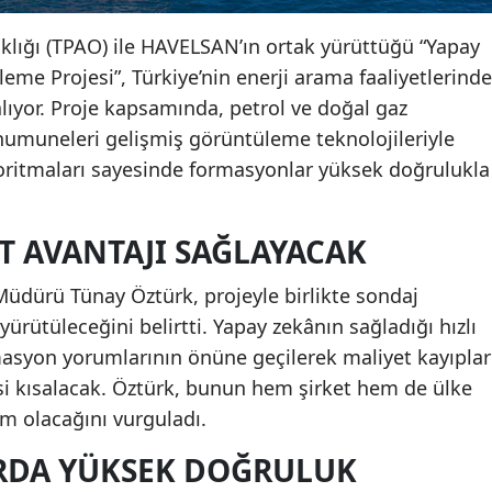
klığı (TPAO) ile HAVELSAN’ın ortak yürüttüğü “Yapay
eme Projesi”, Türkiye’nin enerji arama faaliyetlerinde
alıyor. Proje kapsamında, petrol ve doğal gaz
 numuneleri gelişmiş görüntüleme teknolojileriyle
oritmaları sayesinde formasyonlar yüksek doğrulukla
T AVANTAJI SAĞLAYACAK
Müdürü Tünay Öztürk, projeyle birlikte sondaj
ürütüleceğini belirtti. Yapay zekânın sağladığı hızlı
masyon yorumlarının önüne geçilerek maliyet kayıplar
i kısalacak. Öztürk, bunun hem şirket hem de ülke
ım olacağını vurguladı.
RDA YÜKSEK DOĞRULUK