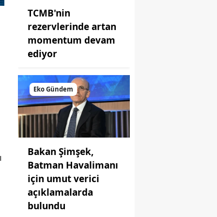
TCMB'nin
rezervlerinde artan
momentum devam
ediyor
Eko Gündem
Bakan Şimşek,
ı
Batman Havalimanı
için umut verici
açıklamalarda
bulundu