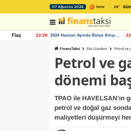
26
°
07 Ağustos 2026
Gün
r seviyesinin
2026 Haziran Ayında Bütçe Artışı
Flaş
22:26
22
Yaşandı
FinansTaksi
Eko Gündem
Petrol ve
Petrol ve 
dönemi baş
TPAO ile HAVELSAN’ın gel
petrol ve doğal gaz sonda
maliyetleri düşürmeyi hem