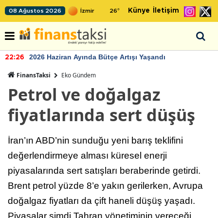
Künye
İletişim
08 Ağustos 2026
26
°
2026 Haziran Ayında Bütçe Artışı Yaşandı
22:26
FinansTaksi
Eko Gündem
Petrol ve doğalgaz
fiyatlarında sert düşüş
İran’ın ABD’nin sunduğu yeni barış teklifini
değerlendirmeye alması küresel enerji
piyasalarında sert satışları beraberinde getirdi.
Brent petrol yüzde 8’e yakın gerilerken, Avrupa
doğalgaz fiyatları da çift haneli düşüş yaşadı.
Piyasalar şimdi Tahran yönetiminin vereceği