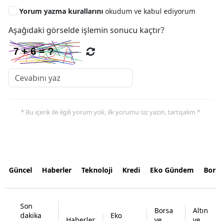
Yorum yazma kurallarını
okudum ve kabul ediyorum
Aşağıdaki görselde işlemin sonucu kaçtır?
* Bu içerik ile ilgili yorum yok, ilk yorumu siz yazın, tartışalım *
Güncel
Haberler
Teknoloji
Kredi
Eko Gündem
Bors
Son
Borsa
Altın
dakika
Eko
Haberler
ve
ve