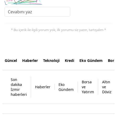
* Bu içerik ile ilgili yorum yok, ilk yorumu siz yazın, tartışalım *
Güncel
Haberler
Teknoloji
Kredi
Eko Gündem
Bors
Son
Borsa
Altın
dakika
Eko
Haberler
ve
ve
İzmir
Gündem
Yatırım
Döviz
haberleri