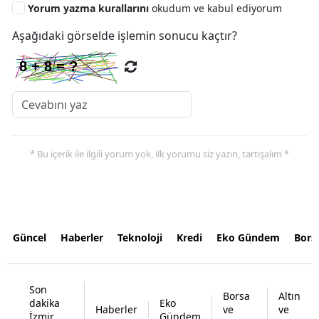
Yorum yazma kurallarını
okudum ve kabul ediyorum
Aşağıdaki görselde işlemin sonucu kaçtır?
* Bu içerik ile ilgili yorum yok, ilk yorumu siz yazın, tartışalım *
Güncel
Haberler
Teknoloji
Kredi
Eko Gündem
Bors
Son
Borsa
Altın
dakika
Eko
Haberler
ve
ve
İzmir
Gündem