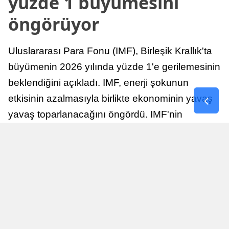
yüzde 1 büyümesini
öngörüyor
Uluslararası Para Fonu (IMF), Birleşik Krallık'ta
büyümenin 2026 yılında yüzde 1'e gerilemesinin
beklendiğini açıkladı. IMF, enerji şokunun
etkisinin azalmasıyla birlikte ekonominin yavaş
yavaş toparlanacağını öngördü. IMF'nin
raporuna göre, Birleşik Krallık ekonomisi,
sonraki yıllarda istikrarlı bir toparlanma süreci
yaşayabilir.
Yayınlanma
Nur Duman
16 Temmuz 2026 - 22:37