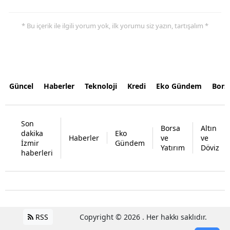
* Bu içerik ile ilgili yorum yok, ilk yorumu siz yazın, tartışalım *
Güncel
Haberler
Teknoloji
Kredi
Eko Gündem
Bors
Son
Borsa
Altın
dakika
Eko
Haberler
ve
ve
İzmir
Gündem
Yatırım
Döviz
haberleri
RSS
Copyright © 2026 . Her hakkı saklıdır.