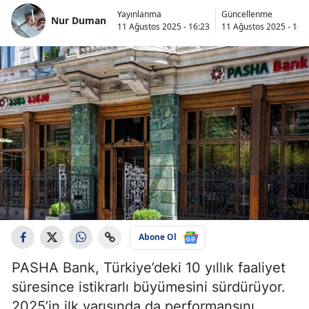
Yayınlanma
Güncellenme
Nur Duman
11 Ağustos 2025 - 16:23
11 Ağustos 2025 - 16:
Abone Ol
PASHA Bank, Türkiye’deki 10 yıllık faaliyet
süresince istikrarlı büyümesini sürdürüyor.
2025’in ilk yarısında da performansını