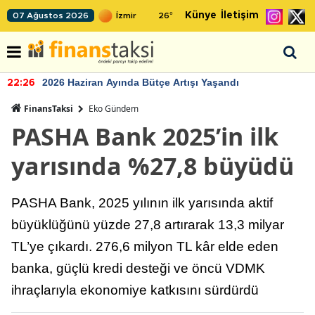
Künye
İletişim
07 Ağustos 2026
26
°
2026 Haziran Ayında Bütçe Artışı Yaşandı
22:26
FinansTaksi
Eko Gündem
PASHA Bank 2025’in ilk
yarısında %27,8 büyüdü
PASHA Bank, 2025 yılının ilk yarısında aktif
büyüklüğünü yüzde 27,8 artırarak 13,3 milyar
TL’ye çıkardı. 276,6 milyon TL kâr elde eden
banka, güçlü kredi desteği ve öncü VDMK
ihraçlarıyla ekonomiye katkısını sürdürdü