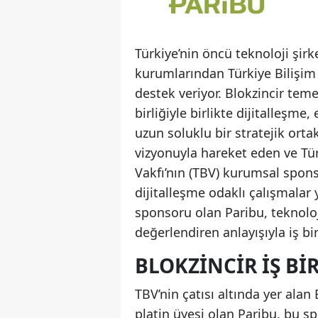
Türkiye’nin öncü teknoloji şir
kurumlarından Türkiye Bilişim 
destek veriyor. Blokzincir temel
birliğiyle birlikte dijitalleşme
uzun soluklu bir stratejik ortakl
vizyonuyla hareket eden ve Türk
Vakfı’nın (TBV) kurumsal spons
dijitalleşme odaklı çalışmala
sponsoru olan Paribu, teknoloji
değerlendiren anlayışıyla iş bir
BLOKZINCIR İŞ BI
TBV’nin çatısı altında yer alan
platin üyesi olan Paribu, bu sp