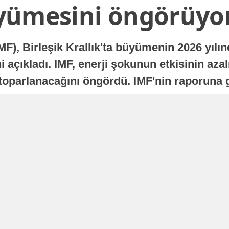
yümesini öngörüyo
MF), Birleşik Krallık'ta büyümenin 2026 yılı
 açıkladı. IMF, enerji şokunun etkisinin azal
oparlanacağını öngördü. IMF'nin raporuna gö
a istikrarlı bir toparlanma süreci yaşayabilir
Yayınlanma
16 Temmuz 2026 - 22:37