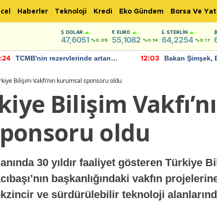
cel
Haberler
Teknoloji
Kredi
Eko Gündem
Borsa Ve Yat
DOLAR
EURO
STERLIN
47,6051
55,1082
64,2254
%0.05
%0.14
%0.17
TCMB'nin rezervlerinde artan
Bakan Şimşek, 
:24
12:03
momentum devam ediyor
için umut verici
bulundu
rkiye Bilişim Vakfı’nın kurumsal sponsoru oldu
kiye Bilişim Vakfı’n
ponsoru oldu
lanında 30 yıldır faaliyet gösteren Türkiye B
ıbaşı’nın başkanlığındaki vakfın projelerin
okzincir ve sürdürülebilir teknoloji alanlarınd