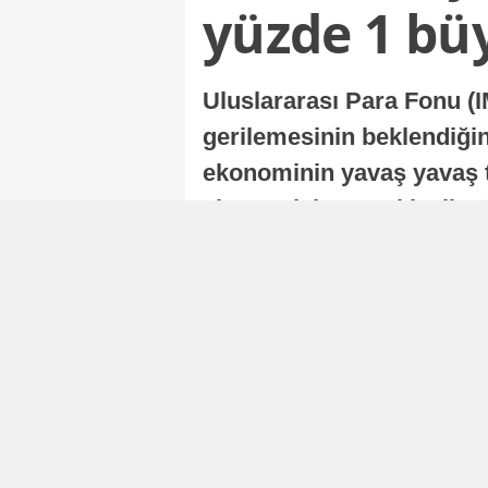
yüzde 1 bü
Uluslararası Para Fonu (I
gerilemesinin beklendiğini
ekonominin yavaş yavaş t
ekonomisi, sonraki yıllard
Nur Duman