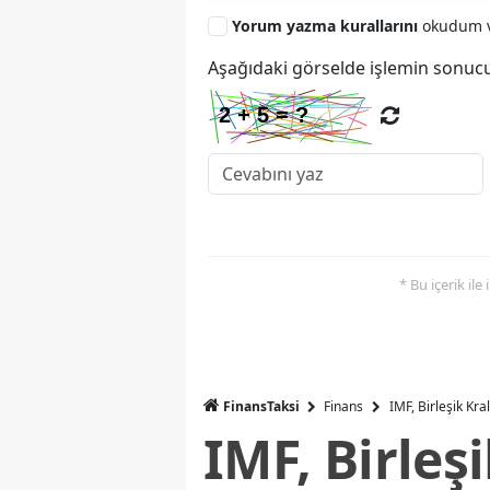
Yorum yazma kurallarını
okudum v
Aşağıdaki görselde işlemin sonucu
* Bu içerik ile
FinansTaksi
Finans
IMF, Birleşik Kr
IMF, Birleş