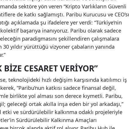
zamanda sektöre yön veren “Kripto Varlıkların Güvenli
atiflere de katkı sağlamıştı. Paribu Kurucusu ve CEO’s
yaptığı açıklamada şu ifadelere yer verdi: “Türkiye’nin
olektif başarıya inanıyoruz. Paribu olarak sadece
 geleceğin paradigmasını şekillendiren çalışmalara
 30 yıldır yürüttüğü vizyoner çabaların yanında
r.”
K BIZE CESARET VERIYOR”
e, teknolojideki hızlı değişim karşısında katılımcı iş
kerek, “Paribu’nun katkısı sadece finansal değil,
mle birlikte yol alması son derece kıymetli. Paribu,
il; geleceği ortak akılla inşa eden bir yol arkadaşı,”
etki ve sürdürülebilir kalkınma odaklı projeleriyle
etler’in Sürdürülebilir Kalkınma Amaçları
e birçok alanda aktif rol alıyor. Paribu Hub ile