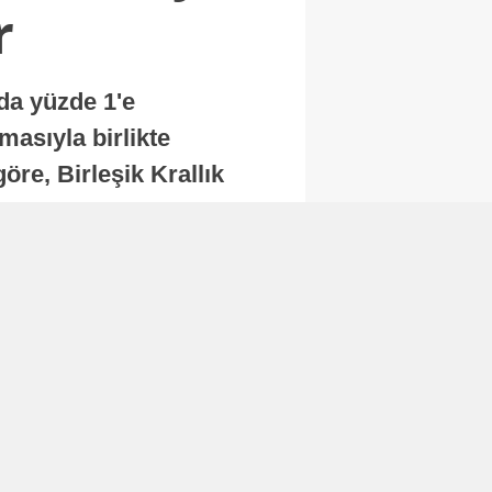
r
nda yüzde 1'e
masıyla birlikte
re, Birleşik Krallık
.
Abone Ol
Finans