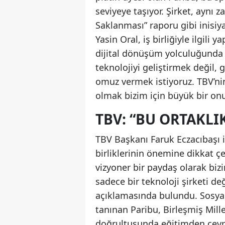
seviyeye taşıyor. Şirket, aynı 
Saklanması” raporu gibi inisiy
Yasin Oral, iş birliğiyle ilgili 
dijital dönüşüm yolculuğunda k
teknolojiyi geliştirmek değil,
omuz vermek istiyoruz. TBV’nin
olmak bizim için büyük bir onu
TBV: “BU ORTAKLI
TBV Başkanı Faruk Eczacıbaşı is
birliklerinin önemine dikkat çe
vizyoner bir paydaş olarak bizi
sadece bir teknoloji şirketi değ
açıklamasında bulundu. Sosyal 
tanınan Paribu, Birleşmiş Mill
doğrultusunda eğitimden çevrey