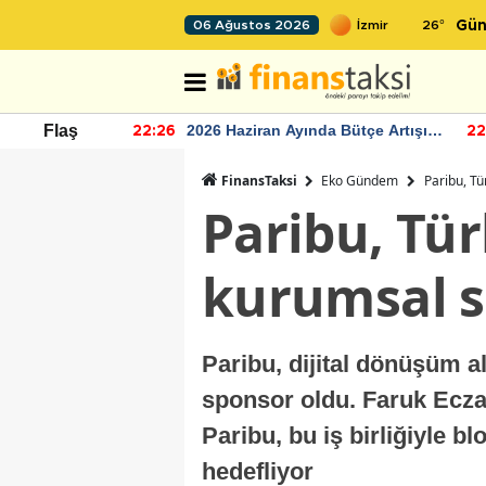
26
°
06 Ağustos 2026
Gün
r seviyesinin
2026 Haziran Ayında Bütçe Artışı
Flaş
22:26
22
Yaşandı
FinansTaksi
Eko Gündem
Paribu, Tü
Paribu, Tür
kurumsal s
Paribu, dijital dönüşüm a
sponsor oldu. Faruk Eczac
Paribu, bu iş birliğiyle bl
hedefliyor