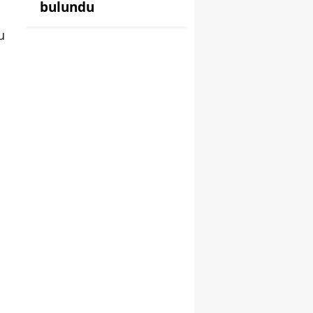
bulundu
u