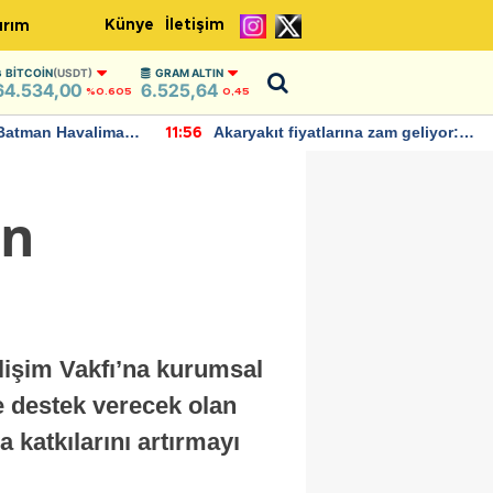
Künye
İletişim
ırım
BITCOIN
(USDT)
GRAM ALTIN
64.534,00
6.525,64
%0.605
0,45
Batman Havalimanı
Akaryakıt fiyatlarına zam geliyor:
11:56
 açıklamalarda
Yeni tarih açıklandı
ın
ilişim Vakfı’na kurumsal
e destek verecek olan
a katkılarını artırmayı