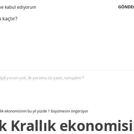
GÖNDE
e kabul ediyorum
 kaçtır?
 ilgili yorum yok, ilk yorumu siz yazın, tartışalım *
allık ekonomisinin bu yıl yüzde 1 büyümesini öngörüyor
ik Krallık ekonomisi