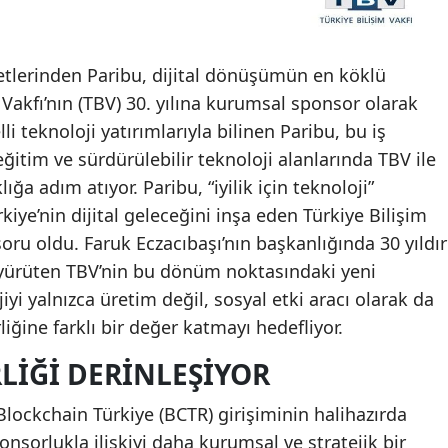
ketlerinden Paribu, dijital dönüşümün en köklü
Vakfı’nın (TBV) 30. yılına kurumsal sponsor olarak
li teknoloji yatırımlarıyla bilinen Paribu, bu iş
, eğitim ve sürdürülebilir teknoloji alanlarında TBV ile
ığa adım atıyor. Paribu, “iyilik için teknoloji”
iye’nin dijital geleceğini inşa eden Türkiye Bilişim
oru oldu. Faruk Eczacıbaşı’nın başkanlığında 30 yıldır
r yürüten TBV’nin bu dönüm noktasındaki yeni
yi yalnızca üretim değil, sosyal etki aracı olarak da
liğine farklı bir değer katmayı hedefliyor.
RLIĞI DERINLEŞIYOR
 Blockchain Türkiye (BCTR) girişiminin halihazırda
onsorlukla ilişkiyi daha kurumsal ve stratejik bir