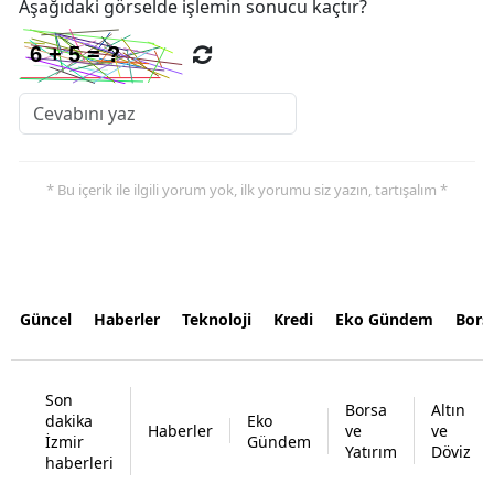
Aşağıdaki görselde işlemin sonucu kaçtır?
* Bu içerik ile ilgili yorum yok, ilk yorumu siz yazın, tartışalım *
Güncel
Haberler
Teknoloji
Kredi
Eko Gündem
Bors
Son
Borsa
Altın
dakika
Eko
Haberler
ve
ve
İzmir
Gündem
Yatırım
Döviz
haberleri