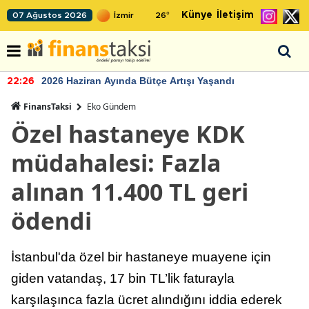
Künye
İletişim
07 Ağustos 2026
26
°
2026 Haziran Ayında Bütçe Artışı Yaşandı
22:26
FinansTaksi
Eko Gündem
Özel hastaneye KDK
müdahalesi: Fazla
alınan 11.400 TL geri
ödendi
İstanbul'da özel bir hastaneye muayene için
giden vatandaş, 17 bin TL’lik faturayla
karşılaşınca fazla ücret alındığını iddia ederek