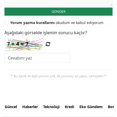
GÖNDER
Yorum yazma kurallarını
okudum ve kabul ediyorum
Aşağıdaki görselde işlemin sonucu kaçtır?
* Bu içerik ile ilgili yorum yok, ilk yorumu siz yazın, tartışalım *
Güncel
Haberler
Teknoloji
Kredi
Eko Gündem
Bors