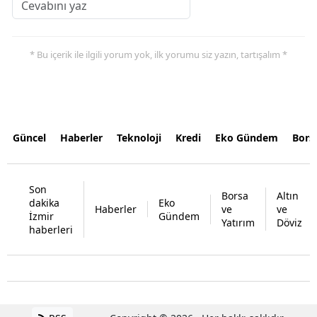
* Bu içerik ile ilgili yorum yok, ilk yorumu siz yazın, tartışalım *
Güncel
Haberler
Teknoloji
Kredi
Eko Gündem
Bors
Son
Borsa
Altın
dakika
Eko
Haberler
ve
ve
İzmir
Gündem
Yatırım
Döviz
haberleri