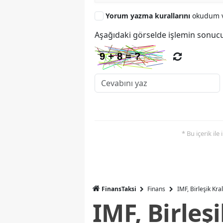
Yorum yazma kurallarını
okudum v
Aşağıdaki görselde işlemin sonucu
* Bu içerik ile
FinansTaksi
Finans
IMF, Birleşik Kr
IMF, Birleş