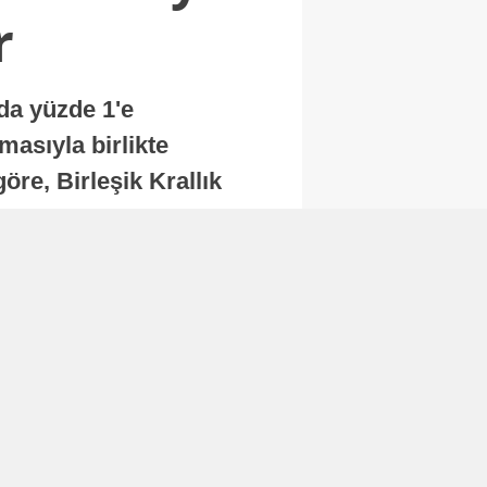
r
nda yüzde 1'e
masıyla birlikte
re, Birleşik Krallık
.
Abone Ol
Finans