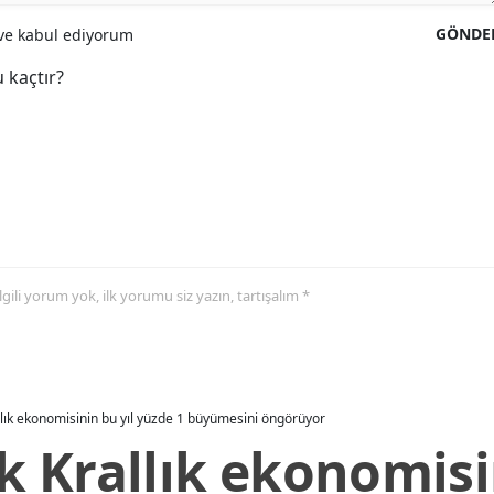
GÖNDE
e kabul ediyorum
 kaçtır?
 ilgili yorum yok, ilk yorumu siz yazın, tartışalım *
allık ekonomisinin bu yıl yüzde 1 büyümesini öngörüyor
ik Krallık ekonomisi