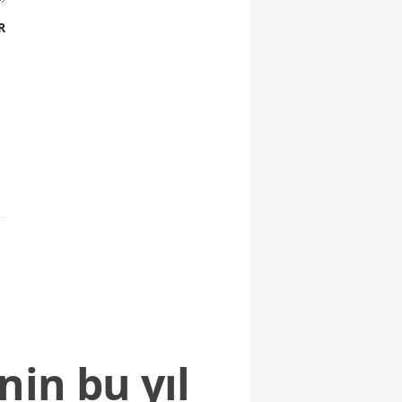
R
nin bu yıl