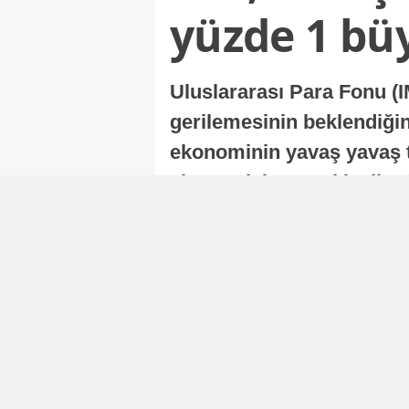
yüzde 1 bü
Uluslararası Para Fonu (I
gerilemesinin beklendiğini
ekonominin yavaş yavaş t
ekonomisi, sonraki yıllard
Nur Duman