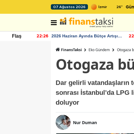
26
°
07 Ağustos 2026
Gün
r seviyesinin
2026 Haziran Ayında Bütçe Artışı
Flaş
22:26
22
Yaşandı
FinansTaksi
Eko Gündem
Otogaza b
Otogaza bü
Dar gelirli vatandaşların 
sonrası İstanbul’da LPG lit
doluyor
Nur Duman