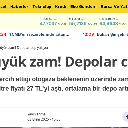
cel
Haberler
Teknoloji
Kredi
Eko Gündem
Borsa Ve Yat
DOLAR
EURO
STERLIN
47,7037
55,2136
64,4643
%0.15
%0.34
%0.4
TCMB'nin rezervlerinde artan
Bakan Şimşek, 
:24
12:03
momentum devam ediyor
için umut verici
bulundu
üyük zam! Depolar cep yakıyor
yük zam! Depolar c
tercih ettiği otogaza beklenenin üzerinde zam 
re fiyatı 27 TL’yi aştı, ortalama bir depo art
Yayınlanma
03 Ekim 2025 - 15:05