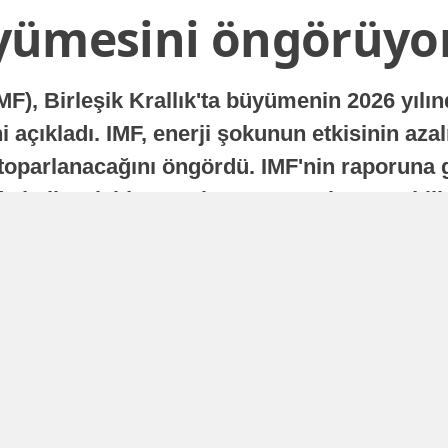
yümesini öngörüyo
MF), Birleşik Krallık'ta büyümenin 2026 yılı
 açıkladı. IMF, enerji şokunun etkisinin azal
oparlanacağını öngördü. IMF'nin raporuna gö
a istikrarlı bir toparlanma süreci yaşayabilir
Yayınlanma
16 Temmuz 2026 - 22:37