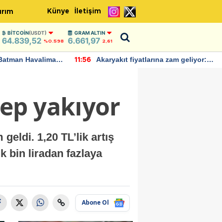
Künye
İletişim
ırım
BITCOIN
(USDT)
GRAM ALTIN
64.839,52
6.661,97
%0.598
2,61
Batman Havalimanı
Akaryakıt fiyatlarına zam geliyor:
11:56
 açıklamalarda
Yeni tarih açıklandı
ep yakıyor
geldi. 1,20 TL’lik artış
ık bin liradan fazlaya
Abone Ol