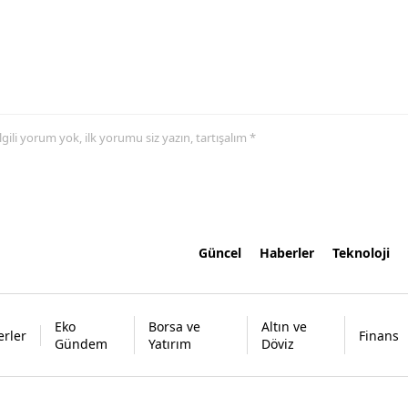
 ilgili yorum yok, ilk yorumu siz yazın, tartışalım *
Güncel
Haberler
Teknoloji
Eko
Borsa ve
Altın ve
rler
Finans
Gündem
Yatırım
Döviz