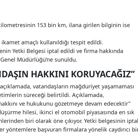
kilometresinin 153 bin km, ilana girilen bilginin ise
 ikamet amaçlı kullanıldığı tespit edildi.
nin Yetki Belgesi iptal edildi ve firma hakkında
t Genel Müdürlüğü’ne sunuldu.
NDAŞIN HAKKINI KORUYACAĞIZ”
an açıklamada, vatandaşların mağduriyet yaşamaması
etimlerin süreceği belirtildi. Açıklamada,
 hakkını ve hukukunu gözetmeye devam edecektir”
 düşürme hilesi, ikinci el otomobil piyasasında en sık
lerinden biri olarak öne çıkıyor. Yetki belgesinin ipta
er yöntemlere başvuran firmalara yönelik caydırıcı bi