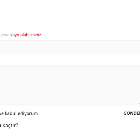
veya
kayıt olabilirsiniz
.
GÖNDE
e kabul ediyorum
 kaçtır?