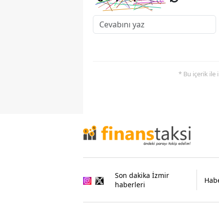
* Bu içerik ile
Son dakika İzmir
Habe
haberleri