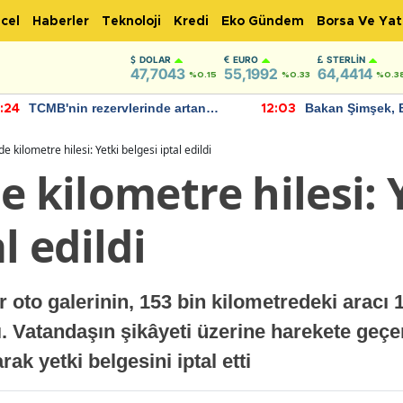
cel
Haberler
Teknoloji
Kredi
Eko Gündem
Borsa Ve Yat
DOLAR
EURO
STERLIN
47,7043
55,1992
64,4414
%0.15
%0.33
%0.3
TCMB'nin rezervlerinde artan
Bakan Şimşek, 
:24
12:03
momentum devam ediyor
için umut verici
bulundu
e kilometre hilesi: Yetki belgesi iptal edildi
e kilometre hilesi: 
l edildi
 oto galerinin, 153 bin kilometredeki aracı 
ı. Vatandaşın şikâyeti üzerine harekete geçe
k yetki belgesini iptal etti