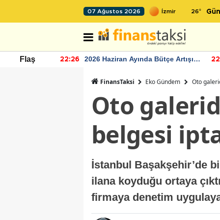
26
°
07 Ağustos 2026
Gün
r seviyesinin
2026 Haziran Ayında Bütçe Artışı
Flaş
22:26
22
Yaşandı
FinansTaksi
Eko Gündem
Oto galerid
Oto galerid
belgesi ipta
İstanbul Başakşehir’de bir
ilana koyduğu ortaya çıkt
firmaya denetim uygulayara