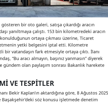
 gösteren bir oto galeri, satışa çıkardığı aracın
aşı yanıltmaya çalıştı. 153 bin kilometredeki aracın
a konulduğunun ortaya çıkması üzerine, Ticaret
etmenin yetki belgesini iptal etti. Kilometre
li bir vatandaşın fark etmesiyle ortaya çıktı. İlanı
daş, “Bu aracı almayın, başınız yanmasın” diyerek
e gündem olan paylaşım sonrası Bakanlık harekete
I VE TESPITLER
manı Bekir Kaplan’ın aktardığına göre, 8 Ağustos 202
ne Başakşehir’deki söz konusu işletmede denetim