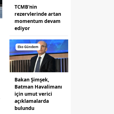
TCMB'nin
rezervlerinde artan
momentum devam
ediyor
Eko Gündem
Bakan Şimşek,
Batman Havalimanı
için umut verici
5
açıklamalarda
bulundu