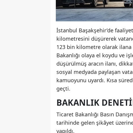
İstanbul Başakşehir’de faaliyet
kilometresini düşürerek vatand
123 bin kilometre olarak ilan
Bakanlığı olaya el koydu ve işl
düşürülmüş aracın ilanı, dikkat
sosyal medyada paylaşan vatan
kamuoyunu uyardı. Kısa süred
geçti.
BAKANLIK DENETIM
Ticaret Bakanlığı Basın Danış
tarihinde gelen şikâyet üzeri
yapıldı.