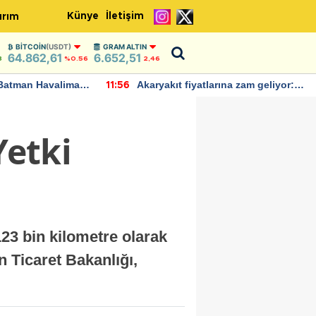
Künye
İletişim
ırım
BITCOIN
(USDT)
GRAM ALTIN
64.862,61
6.652,51
8
%0.56
2,46
Batman Havalimanı
Akaryakıt fiyatlarına zam geliyor:
11:56
 açıklamalarda
Yeni tarih açıklandı
Yetki
123 bin kilometre olarak
n Ticaret Bakanlığı,