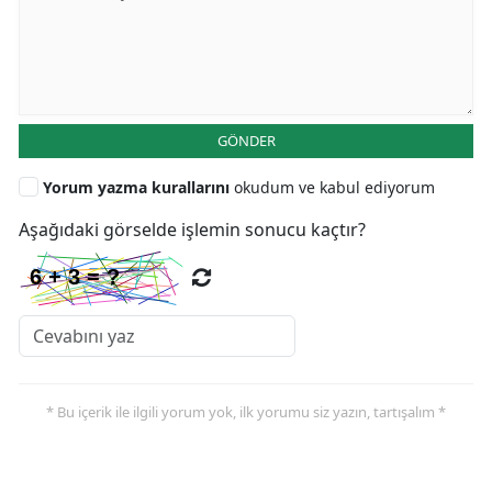
GÖNDER
Yorum yazma kurallarını
okudum ve kabul ediyorum
Aşağıdaki görselde işlemin sonucu kaçtır?
* Bu içerik ile ilgili yorum yok, ilk yorumu siz yazın, tartışalım *