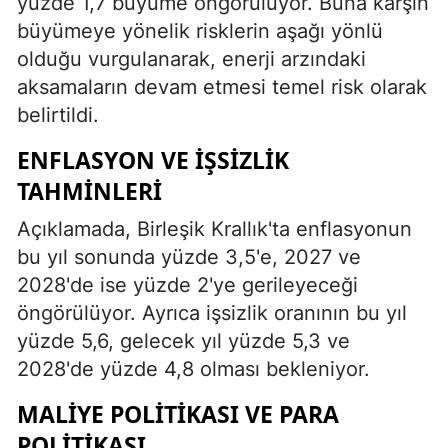
yüzde 1,7 büyüme öngörülüyor. Buna karşın
büyümeye yönelik risklerin aşağı yönlü
olduğu vurgulanarak, enerji arzındaki
aksamaların devam etmesi temel risk olarak
belirtildi.
ENFLASYON VE İŞSIZLIK
TAHMINLERI
Açıklamada, Birleşik Krallık'ta enflasyonun
bu yıl sonunda yüzde 3,5'e, 2027 ve
2028'de ise yüzde 2'ye gerileyeceği
öngörülüyor. Ayrıca işsizlik oranının bu yıl
yüzde 5,6, gelecek yıl yüzde 5,3 ve
2028'de yüzde 4,8 olması bekleniyor.
MALIYE POLITIKASI VE PARA
POLITIKASI