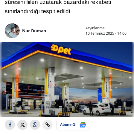
süresini fiilen uzatarak pazardaki rekabeti
sınırlandırdığı tespit edildi
Yayınlanma
Nur Duman
10 Temmuz 2025 - 14:00
Abone Ol