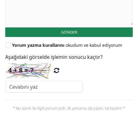
GÖNDER
Yorum yazma kurallarını
okudum ve kabul ediyorum
Aşağıdaki görselde işlemin sonucu kaçtır?
* Bu içerik ile ilgili yorum yok, ilk yorumu siz yazın, tartışalım *