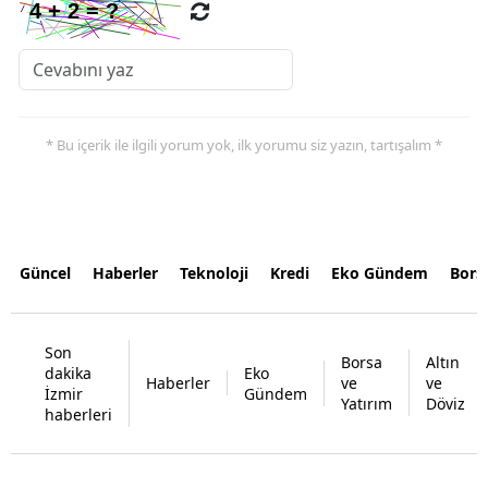
* Bu içerik ile ilgili yorum yok, ilk yorumu siz yazın, tartışalım *
Güncel
Haberler
Teknoloji
Kredi
Eko Gündem
Bors
Son
Borsa
Altın
dakika
Eko
Haberler
ve
ve
İzmir
Gündem
Yatırım
Döviz
haberleri