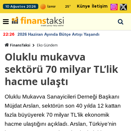
Künye
İletişim
10 Ağustos 2026
25
°
2026 Haziran Ayında Bütçe Artışı Yaşandı
22:26
FinansTaksi
Eko Gündem
Oluklu mukavva
sektörü 70 milyar TL’lik
hacme ulaştı
Oluklu Mukavva Sanayicileri Derneği Başkanı
Müjdat Arslan, sektörün son 40 yılda 12 kattan
fazla büyüyerek 70 milyar TL’lik ekonomik
hacme ulaştığını açıkladı. Arslan, Türkiye’nin