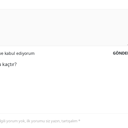
GÖNDE
e kabul ediyorum
 kaçtır?
 ilgili yorum yok, ilk yorumu siz yazın, tartışalım *