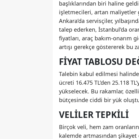
başlıklarından biri haline geld
işletmecileri, artan maliyetle
Ankara’da servisçiler, yılbaşın
talep ederken, İstanbul’da oran
fiyatları, araç bakım-onarım gi
artışı gerekçe göstererek bu
FIYAT TABLOSU DE
Talebin kabul edilmesi halind
ücreti 16.475 TL’den 25.118 TL’
yükselecek. Bu rakamlar, özelli
bütçesinde ciddi bir yük oluşt
VELILER TEPKILI
Birçok veli, hem zam oranları
kalemde artmasından şikayet ed