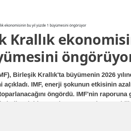
allık ekonomisinin bu yıl yüzde 1 büyümesini öngörüyor
ik Krallık ekonomisi
yümesini öngörüyo
MF), Birleşik Krallık'ta büyümenin 2026 yılı
 açıkladı. IMF, enerji şokunun etkisinin azal
oparlanacağını öngördü. IMF'nin raporuna gö
a istikrarlı bir toparlanma süreci yaşayabilir
Yayınlanma
16 Temmuz 2026 - 22:37