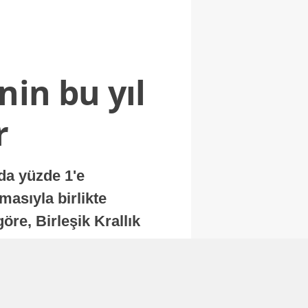
nin bu yıl
r
nda yüzde 1'e
masıyla birlikte
re, Birleşik Krallık
.
Abone Ol