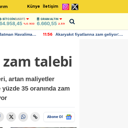
Künye
İletişim
ırım
BITCOIN
(USDT)
GRAM ALTIN
64.958,45
6.660,55
%0.933
2,59
Batman Havalimanı
Akaryakıt fiyatlarına zam geliyor:
11:56
 açıklamalarda
Yeni tarih açıklandı
 zam talebi
ri, artan maliyetler
se yüzde 35 oranında zam
yor
Abone Ol