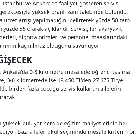
i. İstanbul ve Ankara’da faaliyet gösteren servis
r gerekçesiyle yüksek oranlı zam talebinde bulundu.
da ücret artışı yapılmadığını belirterek yüzde 50 zam
 yüzde 35 olarak açıklandı. Servisçiler, akaryakıt
derleri, sigorta primleri ve personel maaşlarındaki
 zammın kaçınılmaz olduğunu savunuyor.
ĞIŞECEK
e, Ankara’da 0-3 kilometre mesafede öğrenci taşıma
ye, 3-6 kilometrede ise 18.450 TL’den 27.675 TL’ye
kle birden fazla çocuğu servis kullanan ailelerin
uracak.
nı yüksek buluyor hem de eğitim maliyetlerinin her
iyor. Bazı aileler, okul seçiminde mesafe kriterini ö