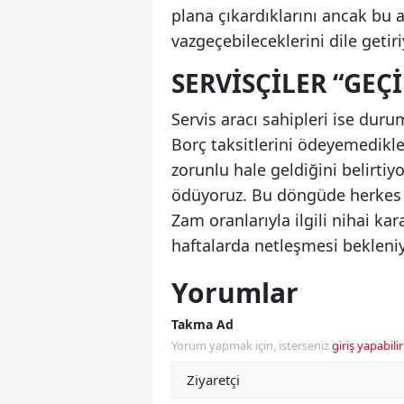
plana çıkardıklarını ancak bu a
vazgeçebileceklerini dile getiri
SERVISÇILER “GEÇ
Servis aracı sahipleri ise duru
Borç taksitlerini ödeyemedikl
zorunlu hale geldiğini belirtiyo
ödüyoruz. Bu döngüde herkes etk
Zam oranlarıyla ilgili nihai ka
haftalarda netleşmesi bekleniy
Yorumlar
Takma Ad
Yorum yapmak için, isterseniz
giriş yapabilir