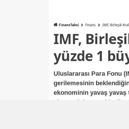
FinansTaksi
Finans
IMF, Birleşik Kr
IMF, Birleş
yüzde 1 bü
Uluslararası Para Fonu (I
gerilemesinin beklendiğini
ekonominin yavaş yavaş t
ekonomisi, sonraki yıllard
Nur Duman