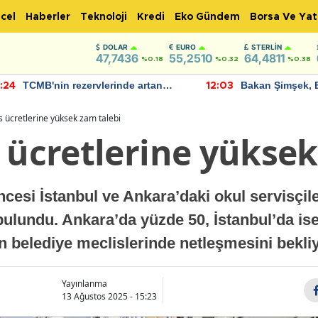
cel
Haberler
Teknoloji
Kredi
Eko Gündem
Borsa Ve Yat
DOLAR
EURO
STERLIN
47,7436
55,2510
64,4811
%0.18
%0.32
%0.38
TCMB'nin rezervlerinde artan
Bakan Şimşek, 
:24
12:03
momentum devam ediyor
için umut verici
bulundu
s ücretlerine yüksek zam talebi
 ücretlerine yüksek
ncesi İstanbul ve Ankara’daki okul servisçile
bulundu. Ankara’da yüzde 50, İstanbul’da i
ın belediye meclislerinde netleşmesini bekli
Yayınlanma
13 Ağustos 2025 - 15:23