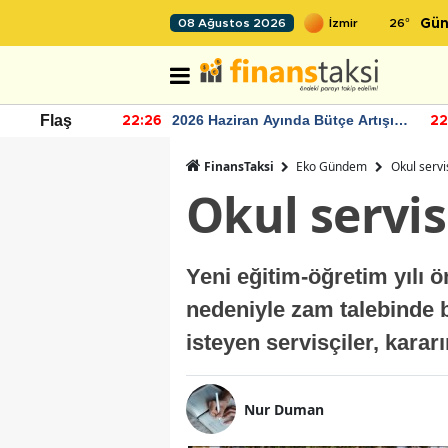
26
°
08 Ağustos 2026
Gün
r seviyesinin
2026 Haziran Ayında Bütçe Artışı
Flaş
22:26
22
Yaşandı
FinansTaksi
Eko Gündem
Okul servi
Okul servis
Yeni eğitim-öğretim yılı ö
nedeniyle zam talebinde 
isteyen servisçiler, karar
Nur Duman