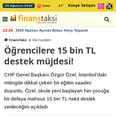
Künye
İletişim
09 Ağustos 2026
27
°
2026 Haziran Ayında Bütçe Artışı Yaşandı
22:26
FinansTaksi
Eko Gündem
Öğrencilere 15 bin TL
destek müjdesi!
CHP Genel Başkanı Özgür Özel, İstanbul’daki
mitingde dikkat çeken bir eğitim vaadini
duyurdu. Özel, okula yeni başlayan her çocuğa
bir defaya mahsus 15 bin TL nakit destek
verileceğini açıkladı