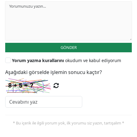
GÖNDER
Yorum yazma kurallarını
okudum ve kabul ediyorum
Aşağıdaki görselde işlemin sonucu kaçtır?
* Bu içerik ile ilgili yorum yok, ilk yorumu siz yazın, tartışalım *