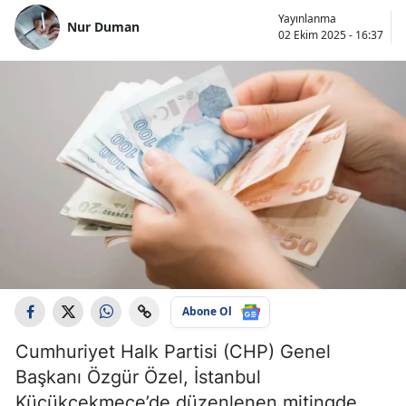
Yayınlanma
Nur Duman
02 Ekim 2025 - 16:37
Abone Ol
Cumhuriyet Halk Partisi (CHP) Genel
Başkanı Özgür Özel, İstanbul
Küçükçekmece’de düzenlenen mitingde