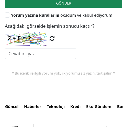
GÖNDER
Yorum yazma kurallarını
okudum ve kabul ediyorum
Aşağıdaki görselde işlemin sonucu kaçtır?
* Bu içerik ile ilgili yorum yok, ilk yorumu siz yazın, tartışalım *
Güncel
Haberler
Teknoloji
Kredi
Eko Gündem
Bors