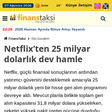
Künye
İletişim
07 Ağustos 2026
26
°
2026 Haziran Ayında Bütçe Artışı Yaşandı
22:26
FinansTaksi
Eko Gündem
Netflix’ten 25 milyar
dolarlık dev hamle
Netflix, güçlü finansal sonuçlarının ardından
yatırımcı güvenini desteklemek amacıyla 25
milyar dolarlık yeni bir hisse geri alım programını
devreye aldı. Mevcut planla birlikte toplam geri
alım kapasitesi 31,8 milyar dolara yükselirken,
şirketin yüksek nakit üretim gücüne duyduğu