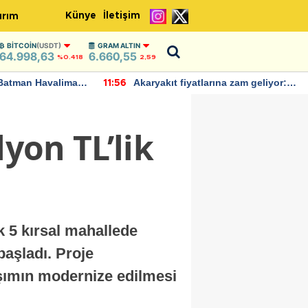
Künye
İletişim
ırım
BITCOIN
(USDT)
GRAM ALTIN
64.998,63
6.660,55
%0.418
2,59
Batman Havalimanı
Akaryakıt fiyatlarına zam geliyor:
11:56
 açıklamalarda
Yeni tarih açıklandı
lyon TL’lik
k 5 kırsal mahallede
başladı. Proje
şımın modernize edilmesi