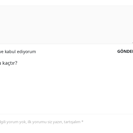
GÖNDE
e kabul ediyorum
 kaçtır?
 ilgili yorum yok, ilk yorumu siz yazın, tartışalım *