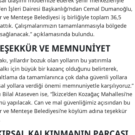
ırsal ulaşımı modernize ederek şehir merkezleriyle
en İşleri Dairesi Başkanlığı’ndan Cemal Dumanoğlu,
ve Menteşe Belediyesi iş birliğiyle toplam 36,5
şlattık. Çalışmalarımızın tamamlanmasıyla bölgede
m sağlanacak.” açıklamasında bulundu.
EŞEKKÜR VE MEMNUNIYET
kı, yıllardır bozuk olan yolların bu yatırımla
lkı için büyük bir kazanç olduğunu belirterek,
sfaltlama da tamamlanınca çok daha güvenli yollara
al yollara verdiği önemi memnuniyetle karşılıyoruz.”
Bilal Ataseven ise, “İkizce’den Kozağaç Mahallesi’ne
mü yapılacak. Can ve mal güvenliğimiz açısından bu
r ve Menteşe Belediyesi’ne köylüm adına teşekkür
.
 KIRSAL KALKINMANIN PARÇASI