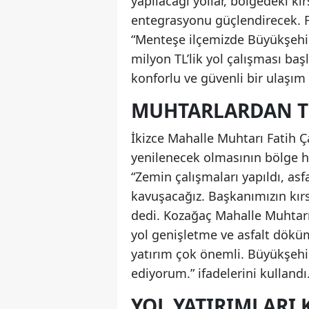
yapılacağı yollar, bölgedeki k
entegrasyonu güçlendirecek. F
“Menteşe ilçemizde Büyükşehir 
milyon TL’lik yol çalışması ba
konforlu ve güvenli bir ulaşı
MUHTARLARDAN T
İkizce Mahalle Muhtarı Fatih Ça
yenilenecek olmasının bölge ha
“Zemin çalışmaları yapıldı, a
kavuşacağız. Başkanımızın kırs
dedi. Kozağaç Mahalle Muhtarı 
yol genişletme ve asfalt dökü
yatırım çok önemli. Büyükşehi
ediyorum.” ifadelerini kullandı
YOL YATIRIMLARI