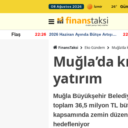
26
°
08 Ağustos 2026
Gün
r seviyesinin
2026 Haziran Ayında Bütçe Artışı
Flaş
22:26
22
Yaşandı
FinansTaksi
Eko Gündem
Muğla’da k
Muğla’da kı
yatırım
Muğla Büyükşehir Belediye
toplam 36,5 milyon TL büt
kapsamında zemin düzenle
hedefleniyor