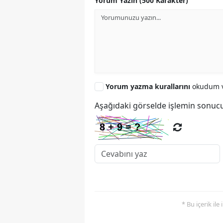
Yorum Yazın (500 Karakter)
Yorum yazma kurallarını
okudum v
Aşağıdaki görselde işlemin sonucu
* Bu içerik ile