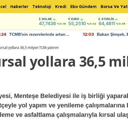
cel
Haberler
Teknoloji
Kredi
Eko Gündem
Borsa Ve Yat
DOLAR
EURO
STERLIN
47,7436
55,2510
64,4811
%0.18
%0.32
%0.38
TCMB'nin rezervlerinde artan
Bakan Şimşek, 
:24
12:03
momentum devam ediyor
için umut verici
bulundu
ırsal yollara 36,5 milyon TL’lik yatırım
rsal yollara 36,5 mi
si, Menteşe Belediyesi ile iş birliği yapara
çeyle yol yapım ve yenileme çalışmalarına 
me ve asfaltlama çalışmalarıyla kırsal ula