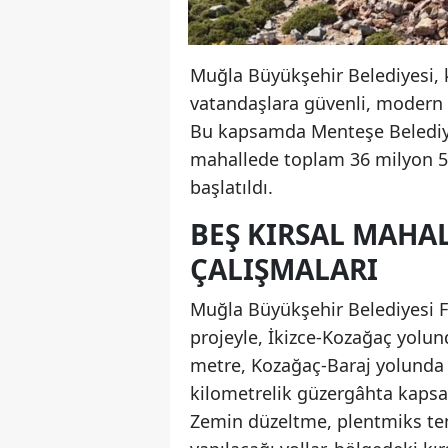
Muğla Büyükşehir Belediyesi, 
vatandaşlara güvenli, modern 
Bu kapsamda Menteşe Belediyesi
mahallede toplam 36 milyon 500
başlatıldı.
BEŞ KIRSAL MAHA
ÇALIŞMALARI
Muğla Büyükşehir Belediyesi Fe
projeyle, İkizce-Kozağaç yolu
metre, Kozağaç-Baraj yolunda 1
kilometrelik güzergâhta kapsam
Zemin düzeltme, plentmiks teme