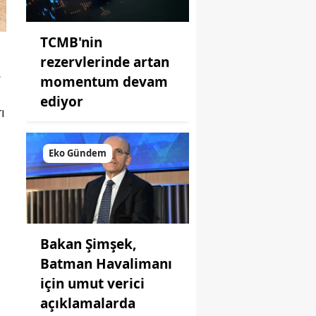
TCMB'nin
rezervlerinde artan
.
momentum devam
ediyor
ı
Eko Gündem
Bakan Şimşek,
Batman Havalimanı
için umut verici
açıklamalarda