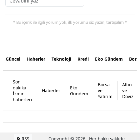
* Bu içerik ile ilgili yorum yok, ilk yorumu siz yazın, tartışalım *
Güncel
Haberler
Teknoloji
Kredi
Eko Gündem
Bors
Son
Borsa
Altın
dakika
Eko
Haberler
ve
ve
İzmir
Gündem
Yatırım
Döviz
haberleri
RSS
Copyright © 2026 . Her hakkı saklıdır.