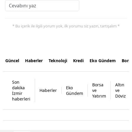
* Bu içerik ile ilgili yorum yok, ilk yorumu siz yazın, tartışalım *
Güncel
Haberler
Teknoloji
Kredi
Eko Gündem
Bors
Son
Borsa
Altın
dakika
Eko
Haberler
ve
ve
İzmir
Gündem
Yatırım
Döviz
haberleri