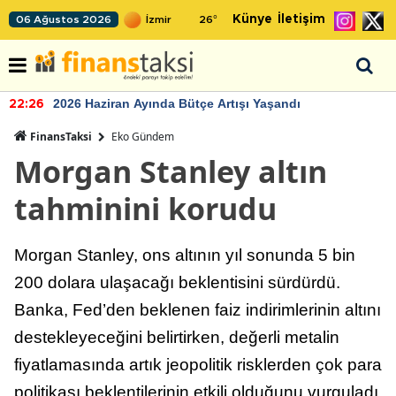
Künye
İletişim
06 Ağustos 2026
26
°
2026 Haziran Ayında Bütçe Artışı Yaşandı
22:26
FinansTaksi
Eko Gündem
Morgan Stanley altın
tahminini korudu
Morgan Stanley, ons altının yıl sonunda 5 bin
200 dolara ulaşacağı beklentisini sürdürdü.
Banka, Fed’den beklenen faiz indirimlerinin altını
destekleyeceğini belirtirken, değerli metalin
fiyatlamasında artık jeopolitik risklerden çok para
politikası beklentilerinin etkili olduğunu vurguladı