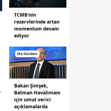
TCMB'nin
rezervlerinde artan
momentum devam
i
ediyor
Eko Gündem
Bakan Şimşek,
L
Batman Havalimanı
için umut verici
açıklamalarda