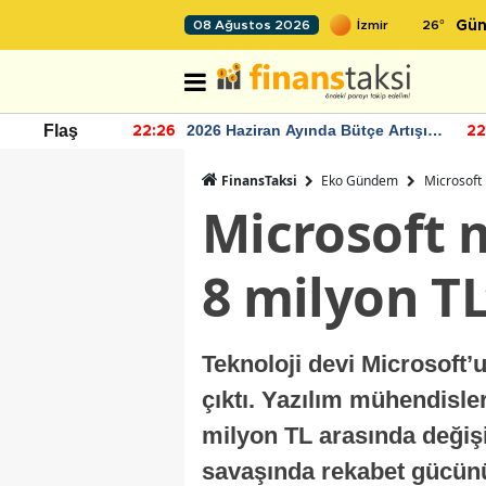
26
°
08 Ağustos 2026
Gün
r seviyesinin
2026 Haziran Ayında Bütçe Artışı
Flaş
22:26
22
Yaşandı
FinansTaksi
Eko Gündem
Microsoft 
Microsoft m
8 milyon TL
Teknoloji devi Microsoft’u
çıktı. Yazılım mühendisle
milyon TL arasında değişi
savaşında rekabet gücünü 