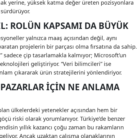
ak yerine, yüksek katma değer üreten pozisyonlara
 sürdürüyor.
IL: ROLÜN KAPSAMI DA BÜYÜK
syoneller yalnızca maaş açısından değil, aynı
aratan projelerin bir parçası olma fırsatına da sahip.
” sadece çip tasarlamakla kalmıyor; Microsoft’un
knolojileri geliştiriyor. “Veri bilimcileri” ise
lam çıkararak ürün stratejilerini yönlendiriyor.
R PAZARLAR İÇIN NE ANLAMA
lan ülkelerdeki yetenekler açısından hem bir
öçü riski olarak yorumlanıyor. Türkiye’de benzer
endisin yıllık kazancı çoğu zaman bu rakamların
geliyor. Ancak uzaktan çalışma olanaklarının