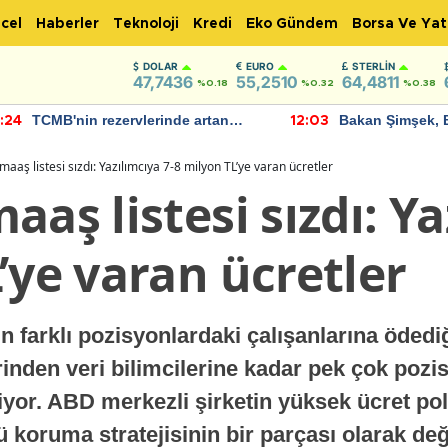
cel
Haberler
Teknoloji
Kredi
Eko Gündem
Borsa Ve Yat
DOLAR
EURO
STERLIN
47,7436
55,2510
64,4811
%0.18
%0.32
%0.38
TCMB'nin rezervlerinde artan
Bakan Şimşek, 
:24
12:03
momentum devam ediyor
için umut verici
bulundu
maaş listesi sızdı: Yazılımcıya 7-8 milyon TL’ye varan ücretler
aaş listesi sızdı: Ya
’ye varan ücretler
n farklı pozisyonlardaki çalışanlarına ödediğ
rinden veri bilimcilerine kadar pek çok pozi
yor. ABD merkezli şirketin yüksek ücret poli
koruma stratejisinin bir parçası olarak değ