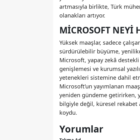
artmasıyla birlikte, Türk mühe
olanakları artıyor.
MICROSOFT NEYI 
Yüksek maaşlar, sadece çalışa
sürdürülebilir büyüme, yenilikçi
Microsoft, yapay zekâ destekli
genişlemesi ve kurumsal yazılı
yetenekleri sistemine dahil etm
Microsoft’un yayımlanan maaş l
yeniden gündeme getirirken, y
bilgiyle değil, küresel rekabet 
koydu.
Yorumlar
Takma Ad