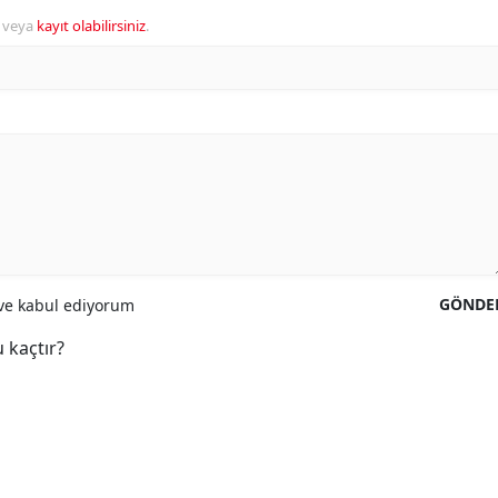
veya
kayıt olabilirsiniz
.
GÖNDE
e kabul ediyorum
 kaçtır?