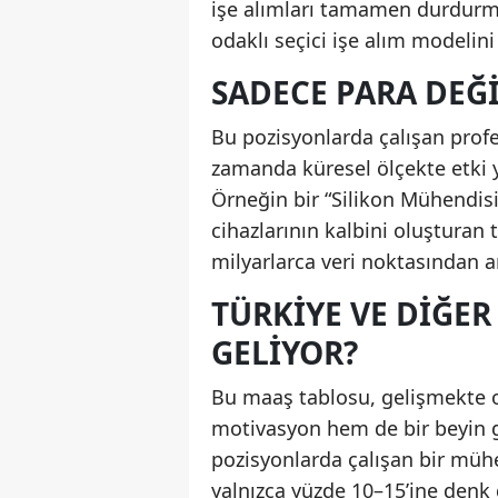
işe alımları tamamen durdurm
odaklı seçici işe alım modelini
SADECE PARA DEĞ
Bu pozisyonlarda çalışan profe
zamanda küresel ölçekte etki y
Örneğin bir “Silikon Mühendisi
cihazlarının kalbini oluşturan te
milyarlarca veri noktasından an
TÜRKIYE VE DIĞE
GELIYOR?
Bu maaş tablosu, gelişmekte o
motivasyon hem de bir beyin g
pozisyonlarda çalışan bir müh
yalnızca yüzde 10–15’ine denk 