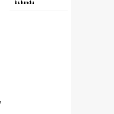
bulundu
n
a