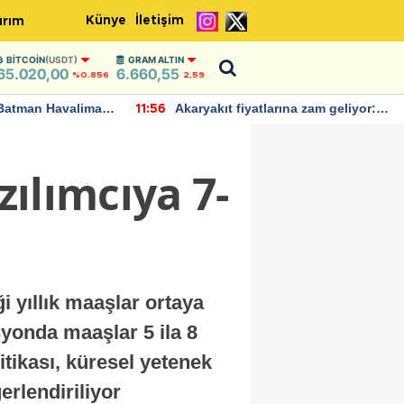
Künye
İletişim
ırım
BITCOIN
(USDT)
GRAM ALTIN
65.020,00
6.660,55
%0.856
2,59
Batman Havalimanı
Akaryakıt fiyatlarına zam geliyor:
11:56
 açıklamalarda
Yeni tarih açıklandı
zılımcıya 7-
i yıllık maaşlar ortaya
syonda maaşlar 5 ila 8
tikası, küresel yetenek
erlendiriliyor