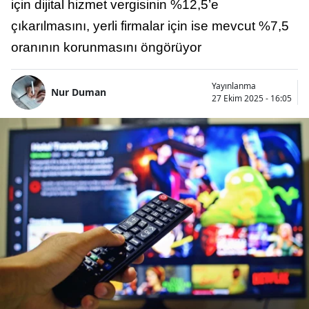
için dijital hizmet vergisinin %12,5’e
çıkarılmasını, yerli firmalar için ise mevcut %7,5
oranının korunmasını öngörüyor
Yayınlanma
Nur Duman
27 Ekim 2025 - 16:05