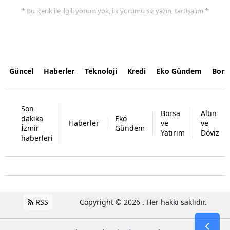
* Bu içerik ile ilgili yorum yok, ilk yorumu siz yazın, tartışalım *
Güncel
Haberler
Teknoloji
Kredi
Eko Gündem
Bors
Son
Borsa
Altın
dakika
Eko
Haberler
ve
ve
İzmir
Gündem
Yatırım
Döviz
haberleri
RSS
Copyright © 2026 . Her hakkı saklıdır.