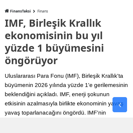
FinansTaksi
Finans
IMF, Birleşik Krallık
ekonomisinin bu yıl
yüzde 1 büyümesini
öngörüyor
Uluslararası Para Fonu (IMF), Birleşik Krallık'ta
büyümenin 2026 yılında yüzde 1'e gerilemesinin
beklendiğini açıkladı. IMF, enerji şokunun
etkisinin azalmasıyla birlikte ekonominin yavaş
yavaş toparlanacağını öngördü. IMF'nin
raporuna göre, Birleşik Krallık ekonomisi,
sonraki yıllarda istikrarlı bir toparlanma süreci