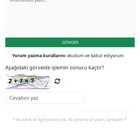
GÖNDER
Yorum yazma kurallarını
okudum ve kabul ediyorum
Aşağıdaki görselde işlemin sonucu kaçtır?
* Bu içerik ile ilgili yorum yok, ilk yorumu siz yazın, tartışalım *