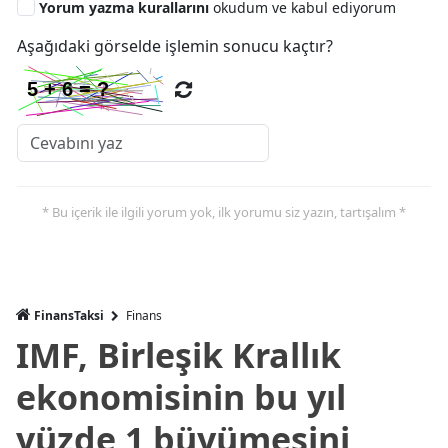
Yorum yazma kurallarını
okudum ve kabul ediyorum
Aşağıdaki görselde işlemin sonucu kaçtır?
* Bu içerik ile ilgili yorum yok, ilk yorumu siz yazın, tartışalım *
FinansTaksi
Finans
IMF, Birleşik Krallık
ekonomisinin bu yıl
yüzde 1 büyümesini