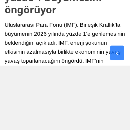
öngörüyor
Uluslararası Para Fonu (IMF), Birleşik Krallık'ta
büyümenin 2026 yılında yüzde 1'e gerilemesinin
beklendiğini açıkladı. IMF, enerji şokunun
etkisinin azalmasıyla birlikte ekonominin yavaş
yavaş toparlanacağını öngördü. IMF'nin
raporuna göre, Birleşik Krallık ekonomisi,
sonraki yıllarda istikrarlı bir toparlanma süreci
yaşayabilir.
Yayınlanma
Nur Duman
16 Temmuz 2026 - 22:37