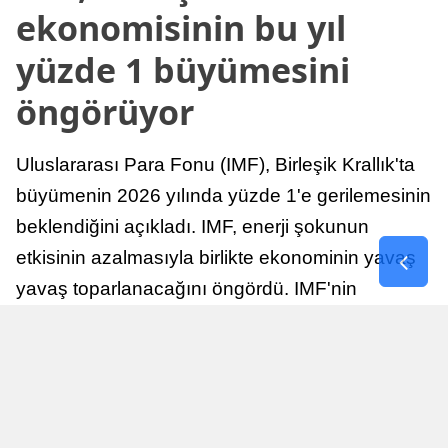
ekonomisinin bu yıl
yüzde 1 büyümesini
öngörüyor
Uluslararası Para Fonu (IMF), Birleşik Krallık'ta
büyümenin 2026 yılında yüzde 1'e gerilemesinin
beklendiğini açıkladı. IMF, enerji şokunun
etkisinin azalmasıyla birlikte ekonominin yavaş
yavaş toparlanacağını öngördü. IMF'nin
raporuna göre, Birleşik Krallık ekonomisi,
sonraki yıllarda istikrarlı bir toparlanma süreci
yaşayabilir.
Yayınlanma
Nur Duman