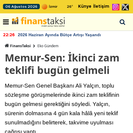
Künye
İletişim
06 Ağustos 2026
26
°
2026 Haziran Ayında Bütçe Artışı Yaşandı
22:26
FinansTaksi
Eko Gündem
Memur-Sen: İkinci zam
teklifi bugün gelmeli
Memur-Sen Genel Başkanı Ali Yalçın, toplu
sözleşme görüşmelerinde ikinci zam teklifinin
bugün gelmesi gerektiğini söyledi. Yalçın,
sürenin dolmasına 4 gün kala hâlâ yeni teklif
sunulmadığını belirterek, takvime uyulması
çağrısı yaptı