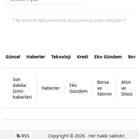
* Bu içerik ile ilgili yorum yok, ilk yorumu siz yazın, tartışalım *
Güncel
Haberler
Teknoloji
Kredi
Eko Gündem
Bors
Son
Borsa
Altın
dakika
Eko
Haberler
ve
ve
İzmir
Gündem
Yatırım
Döviz
haberleri
RSS
Copyright © 2026 . Her hakkı saklıdır.