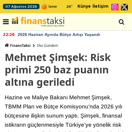
Künye
İletişim
07 Ağustos 2026
26
°
2026 Haziran Ayında Bütçe Artışı Yaşandı
22:26
FinansTaksi
Eko Gündem
Mehmet Şimşek: Risk
primi 250 baz puanın
altına geriledi
Hazine ve Maliye Bakanı Mehmet Şimşek,
TBMM Plan ve Bütçe Komisyonu’nda 2026 yılı
bütçesine ilişkin sunum yaptı. Şimşek, finansal
istikrarın güçlenmesiyle Türkiye’ye yönelik risk