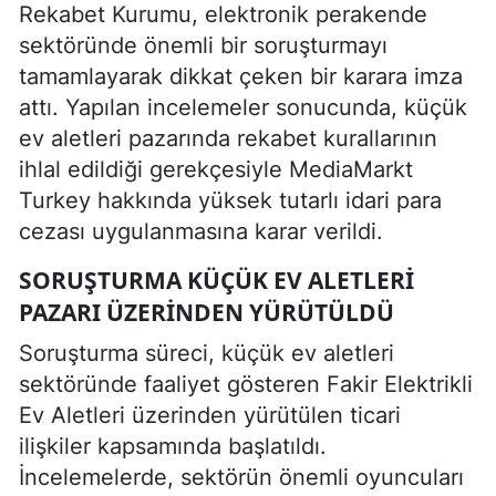
Rekabet Kurumu, elektronik perakende
sektöründe önemli bir soruşturmayı
tamamlayarak dikkat çeken bir karara imza
attı. Yapılan incelemeler sonucunda, küçük
ev aletleri pazarında rekabet kurallarının
ihlal edildiği gerekçesiyle MediaMarkt
Turkey hakkında yüksek tutarlı idari para
cezası uygulanmasına karar verildi.
SORUŞTURMA KÜÇÜK EV ALETLERI
PAZARI ÜZERINDEN YÜRÜTÜLDÜ
Soruşturma süreci, küçük ev aletleri
sektöründe faaliyet gösteren Fakir Elektrikli
Ev Aletleri üzerinden yürütülen ticari
ilişkiler kapsamında başlatıldı.
İncelemelerde, sektörün önemli oyuncuları