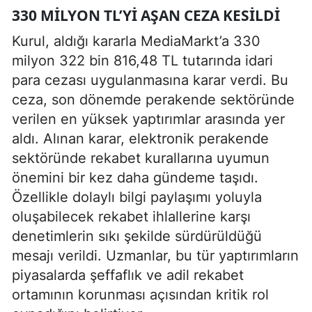
330 MILYON TL’YI AŞAN CEZA KESILDI
Kurul, aldığı kararla MediaMarkt’a 330
milyon 322 bin 816,48 TL tutarında idari
para cezası uygulanmasına karar verdi. Bu
ceza, son dönemde perakende sektöründe
verilen en yüksek yaptırımlar arasında yer
aldı. Alınan karar, elektronik perakende
sektöründe rekabet kurallarına uyumun
önemini bir kez daha gündeme taşıdı.
Özellikle dolaylı bilgi paylaşımı yoluyla
oluşabilecek rekabet ihlallerine karşı
denetimlerin sıkı şekilde sürdürüldüğü
mesajı verildi. Uzmanlar, bu tür yaptırımların
piyasalarda şeffaflık ve adil rekabet
ortamının korunması açısından kritik rol