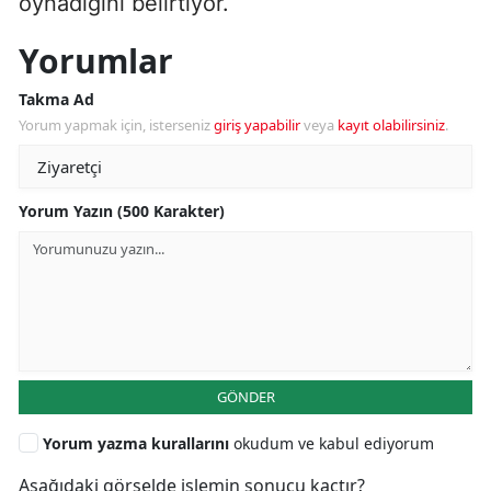
oynadığını belirtiyor.
Yorumlar
Takma Ad
Yorum yapmak için, isterseniz
giriş yapabilir
veya
kayıt olabilirsiniz
.
Yorum Yazın (500 Karakter)
GÖNDER
Yorum yazma kurallarını
okudum ve kabul ediyorum
Aşağıdaki görselde işlemin sonucu kaçtır?