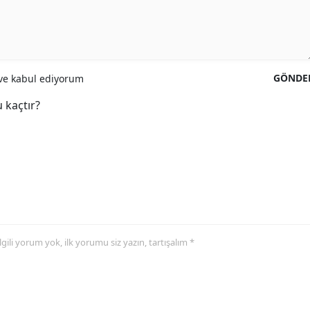
GÖNDE
e kabul ediyorum
 kaçtır?
 ilgili yorum yok, ilk yorumu siz yazın, tartışalım *