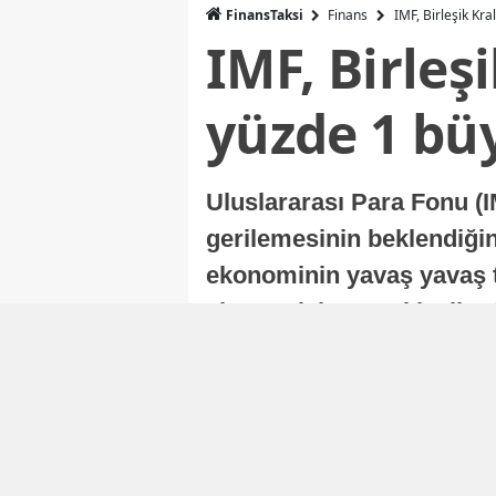
FinansTaksi
Finans
IMF, Birleşik Kr
IMF, Birleş
yüzde 1 bü
Uluslararası Para Fonu (I
gerilemesinin beklendiğini
ekonominin yavaş yavaş t
ekonomisi, sonraki yıllard
Nur Duman