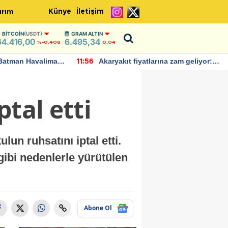
Künye
İletişim
ırım
BITCOIN
(USDT)
GRAM ALTIN
64.416,00
6.495,34
%-0.408
0,04
Batman Havalimanı
Akaryakıt fiyatlarına zam geliyor:
11:56
 açıklamalarda
Yeni tarih açıklandı
tal etti
lun ruhsatını iptal etti.
gibi nedenlerle yürütülen
Abone Ol