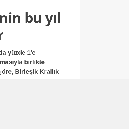
nin bu yıl
r
nda yüzde 1'e
masıyla birlikte
re, Birleşik Krallık
.
Abone Ol
Finans