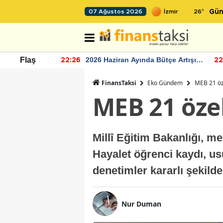
26
°
07 Ağustos 2026
Gün
r seviyesinin
2026 Haziran Ayında Bütçe Artışı
Flaş
22:26
22
Yaşandı
FinansTaksi
Eko Gündem
MEB 21 öze
MEB 21 özel
Millî Eğitim Bakanlığı, mev
Hayalet öğrenci kaydı, us
denetimler kararlı şekild
Nur Duman