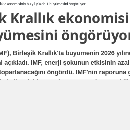
allık ekonomisinin bu yıl yüzde 1 büyümesini öngörüyor
ik Krallık ekonomisi
yümesini öngörüyo
MF), Birleşik Krallık'ta büyümenin 2026 yılı
 açıkladı. IMF, enerji şokunun etkisinin azal
oparlanacağını öngördü. IMF'nin raporuna gö
a istikrarlı bir toparlanma süreci yaşayabilir
Yayınlanma
16 Temmuz 2026 - 22:37