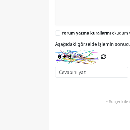
Yorum yazma kurallarını
okudum v
Aşağıdaki görselde işlemin sonucu
* Bu içerik ile