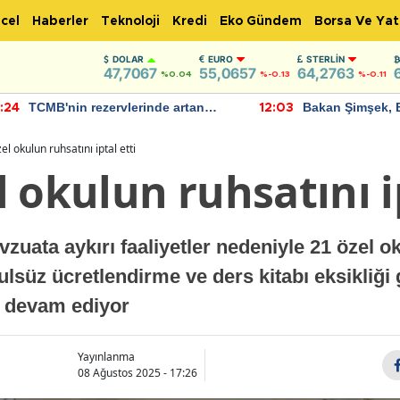
cel
Haberler
Teknoloji
Kredi
Eko Gündem
Borsa Ve Yat
DOLAR
EURO
STERLIN
47,7067
55,0657
64,2763
%0.04
%-0.13
%-0.11
TCMB'nin rezervlerinde artan
Bakan Şimşek, 
:24
12:03
momentum devam ediyor
için umut verici
bulundu
l okulun ruhsatını iptal etti
 okulun ruhsatını ip
zuata aykırı faaliyetler nedeniyle 21 özel oku
ulsüz ücretlendirme ve ders kitabı eksikliği 
e devam ediyor
Yayınlanma
08 Ağustos 2025 - 17:26