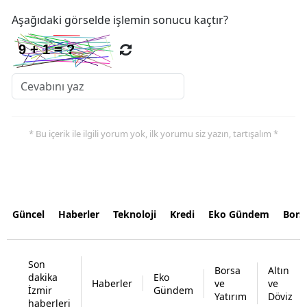
Aşağıdaki görselde işlemin sonucu kaçtır?
* Bu içerik ile ilgili yorum yok, ilk yorumu siz yazın, tartışalım *
Güncel
Haberler
Teknoloji
Kredi
Eko Gündem
Bors
Son
Borsa
Altın
dakika
Eko
Haberler
ve
ve
İzmir
Gündem
Yatırım
Döviz
haberleri