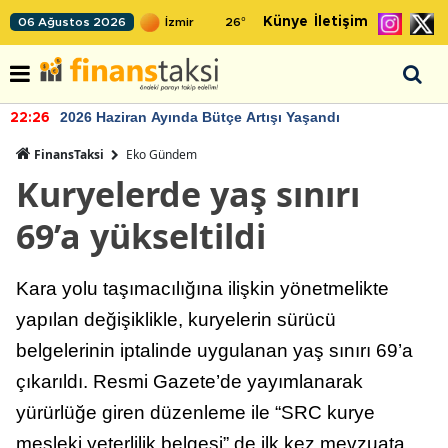
Künye
İletişim
06 Ağustos 2026
26
°
2026 Haziran Ayında Bütçe Artışı Yaşandı
22:26
FinansTaksi
Eko Gündem
Kuryelerde yaş sınırı
69’a yükseltildi
Kara yolu taşımacılığına ilişkin yönetmelikte
yapılan değişiklikle, kuryelerin sürücü
belgelerinin iptalinde uygulanan yaş sınırı 69’a
çıkarıldı. Resmi Gazete’de yayımlanarak
yürürlüğe giren düzenleme ile “SRC kurye
mesleki yeterlilik belgesi” de ilk kez mevzuata