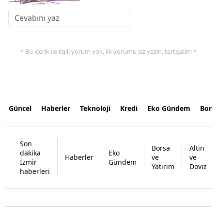
* Bu içerik ile ilgili yorum yok, ilk yorumu siz yazın, tartışalım *
Güncel
Haberler
Teknoloji
Kredi
Eko Gündem
Bors
Son
Borsa
Altın
dakika
Eko
Haberler
ve
ve
İzmir
Gündem
Yatırım
Döviz
haberleri