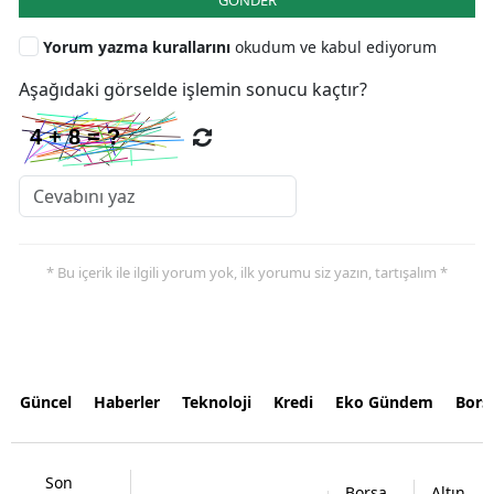
Yorum yazma kurallarını
okudum ve kabul ediyorum
Aşağıdaki görselde işlemin sonucu kaçtır?
* Bu içerik ile ilgili yorum yok, ilk yorumu siz yazın, tartışalım *
Güncel
Haberler
Teknoloji
Kredi
Eko Gündem
Bors
Son
Borsa
Altın