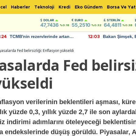
cel
Haberler
Teknoloji
Kredi
Eko Gündem
Borsa Ve Yat
DOLAR
EURO
STERLIN
47,7436
55,2510
64,4811
%0.18
%0.32
%0.38
TCMB'nin rezervlerinde artan
Bakan Şimşek, 
:24
12:03
momentum devam ediyor
için umut verici
bulundu
yasalarda Fed belirsizliği: Enflasyon yükseldi
asalarda Fed belirsiz
yükseldi
lasyon verilerinin beklentileri aşması, küre
ık yüzde 0,3, yıllık yüzde 2,7 ile son aylar
iz indirimi adımlarını öteleyeceği beklentisini
rsa endekslerinde düşüş görüldü. Piyasalar,