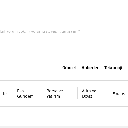
 ilgili yorum yok, ilk yorumu siz yazın, tartışalım *
Güncel
Haberler
Teknoloji
Eko
Borsa ve
Altın ve
rler
Finans
Gündem
Yatırım
Döviz