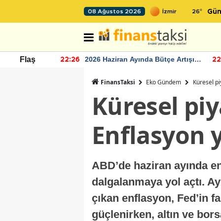
26
°
08 Ağustos 2026
Gün
r seviyesinin
2026 Haziran Ayında Bütçe Artışı
Flaş
22:26
22
Yaşandı
FinansTaksi
Eko Gündem
Küresel pi
Küresel piy
Enflasyon 
ABD’de haziran ayında enf
dalgalanmaya yol açtı. Ayl
çıkan enflasyon, Fed’in fa
güçlenirken, altın ve bo