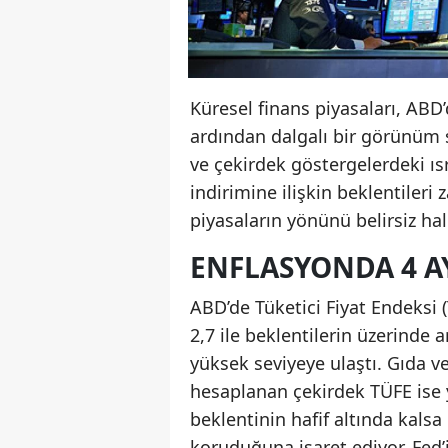
Küresel finans piyasaları, ABD’
ardından dalgalı bir görünüm s
ve çekirdek göstergelerdeki ısr
indirimine ilişkin beklentileri 
piyasaların yönünü belirsiz hal
ENFLASYONDA 4 AY
ABD’de Tüketici Fiyat Endeksi (
2,7 ile beklentilerin üzerinde 
yüksek seviyeye ulaştı. Gıda ve
hesaplanan çekirdek TÜFE ise yı
beklentinin hafif altında kals
koruduğuna işaret ediyor. Fed’