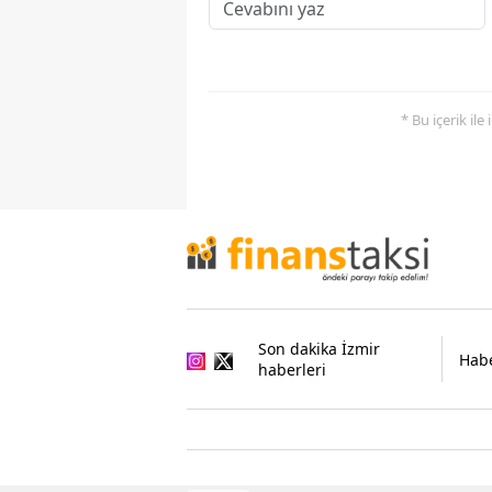
* Bu içerik ile
Son dakika İzmir
Habe
haberleri