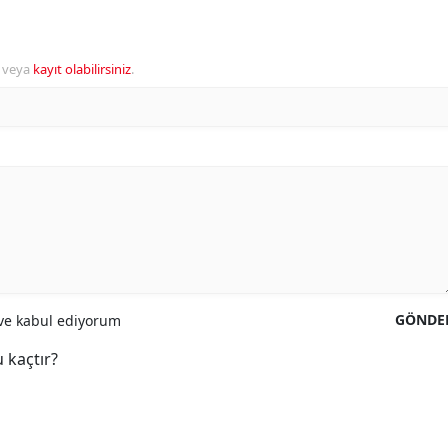
veya
kayıt olabilirsiniz
.
GÖNDE
e kabul ediyorum
 kaçtır?