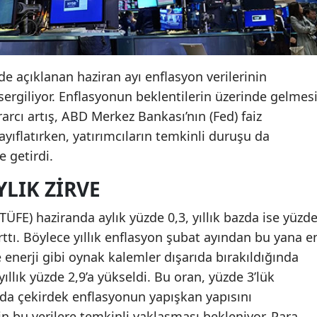
de açıklanan haziran ayı enflasyon verilerinin
ergiliyor. Enflasyonun beklentilerin üzerinde gelmes
arcı artış, ABD Merkez Bankası’nın (Fed) faiz
zayıflatırken, yatırımcıların temkinli duruşu da
e getirdi.
LIK ZIRVE
TÜFE) haziranda aylık yüzde 0,3, yıllık bazda ise yüzd
arttı. Böylece yıllık enflasyon şubat ayından bu yana e
 enerji gibi oynak kalemler dışarıda bırakıldığında
llık yüzde 2,9’a yükseldi. Bu oran, yüzde 3’lük
a da çekirdek enflasyonun yapışkan yapısını
in bu verilere temkinli yaklaşması bekleniyor. Para