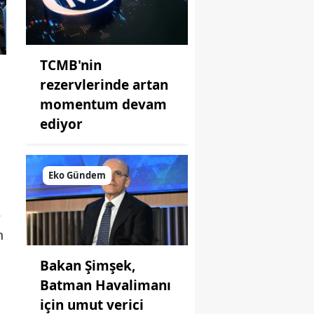
TCMB'nin
rezervlerinde artan
i
momentum devam
ediyor
Eko Gündem
e
n
Bakan Şimşek,
Batman Havalimanı
için umut verici