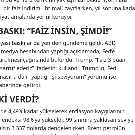
 bir faiz indirimi ihtimali zayıflarken, yıl sonuna kada
 fiyatlamalarda yerini koruyor.
ASKI: “FAIZ İNSIN, ŞIMDI!”
siyasi baskılar da yeniden gündeme geldi. ABD
 medya hesabından yaptığı açıklamada, Fed’e
şürülmesi çağrısında bulundu. Trump, “Faiz 3 puan
sarruf ederiz” ifadesini kullandı. Trump’ın, Fed
asına dair “yaptığı işi seviyorum” yorumu ise
aberinde getirdi.
KI VERDI?
yüzde 4,49’a kadar yükselerek enflasyon kaygılarının
 endeksi 98,6’ya yükseldi, 99 sınırına yaklaşan seviye
s altın 3.337 dolarda dengelenirken, Brent petrolün