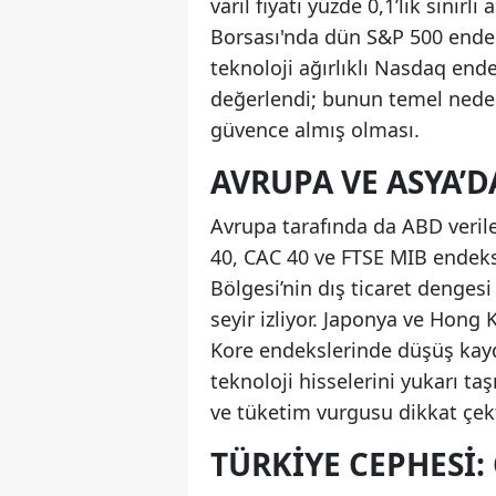
varil fiyatı yüzde 0,1’lik sınır
Borsası'nda dün S&P 500 endek
teknoloji ağırlıklı Nasdaq ende
değerlendi; bunun temel nedeni
güvence almış olması.
AVRUPA VE ASYA’D
Avrupa tarafında da ABD verile
40, CAC 40 ve FTSE MIB endeks
Bölgesi’nin dış ticaret dengesi
seyir izliyor. Japonya ve Hong
Kore endekslerinde düşüş kaydedi
teknoloji hisselerini yukarı t
ve tüketim vurgusu dikkat çekt
TÜRKIYE CEPHESI: