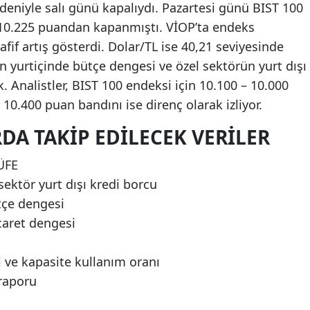
eniyle salı günü kapalıydı. Pazartesi günü BIST 100
a 10.225 puandan kapanmıştı. VİOP’ta endeks
fif artış gösterdi. Dolar/TL ise 40,21 seviyesinde
n yurtiçinde bütçe dengesi ve özel sektörün yurt dışı
k. Analistler, BIST 100 endeksi için 10.100 – 10.000
 10.400 puan bandını ise direnç olarak izliyor.
DA TAKIP EDILECEK VERILER
TÜFE
sektör yurt dışı kredi borcu
tçe dengesi
icaret dengesi
 ve kapasite kullanım oranı
 raporu