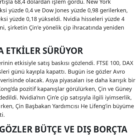
lı artışla 68,4 dolardan işlem gördü. New York
si yüzde 0,4 ve Dow Jones yüzde 0,98 gerilerken,
ksi yüzde 0,18 yükseldi. Nvidia hisseleri yüzde 4
, şirketin Çin'e yönelik çip ihracatında yeniden
A ETKILER SÜRÜYOR
rinin etkisiyle satış baskısı gözlendi. FTSE 100, DAX
leri günü kayıpla kapattı. Bugün ise gözler Avro
 verisinde olacak. Asya piyasaları ise daha karışık bir
 Kong’da pozitif kapanışlar görülürken, Çin ve Güney
ldi. Nvidia’nın Çin’e çip satışıyla ilgili iyimserlik,
aşırken, Çin Başbakan Yardımcısı He Lifeng’in büyüme
i.
 GÖZLER BÜTÇE VE DIŞ BORÇTA