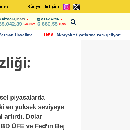
Künye
İletişim
ırım
BITCOIN
(USDT)
GRAM ALTIN
65.042,89
6.660,55
%0.297
2,59
Batman Havalimanı
Akaryakıt fiyatlarına zam geliyor:
11:56
 açıklamalarda
Yeni tarih açıklandı
liği:
sel piyasalarda
daki en yüksek seviyeye
 artırdı. Dolar
 ABD ÜFE ve Fed’in Bej