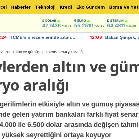
cel
Haberler
Teknoloji
Kredi
Eko Gündem
Borsa Ve Yat
DOLAR
EURO
STERLIN
47,7436
55,2510
64,4811
%0.18
%0.32
%0.38
TCMB'nin rezervlerinde artan
Bakan Şimşek, 
:24
12:03
momentum devam ediyor
için umut verici
bulundu
vlerden altın ve gümüş için geniş senaryo aralığı
lerden altın ve güm
yo aralığı
gerilimlerin etkisiyle altın ve gümüş piyasa
de gelen yatırım bankaları farklı fiyat sena
4.000 ile 6.500 dolar arasında değişen tahmi
n yüksek seyrettiğini ortaya koyuyor