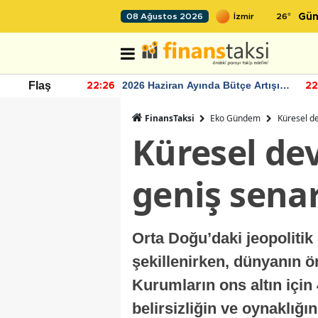
26
°
08 Ağustos 2026
Gün
r seviyesinin
2026 Haziran Ayında Bütçe Artışı
Flaş
22:26
22
Yaşandı
FinansTaksi
Eko Gündem
Küresel de
Küresel dev
geniş senar
Orta Doğu’daki jeopolitik 
şekillenirken, dünyanın ön
Kurumların ons altın için 
belirsizliğin ve oynaklığı