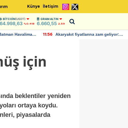
Künye
İletişim
ırım
BITCOIN
(USDT)
GRAM ALTIN
64.998,63
6.660,55
%0.418
2,59
Batman Havalimanı
Akaryakıt fiyatlarına zam geliyor:
11:56
 açıklamalarda
Yeni tarih açıklandı
üş için
sında beklentiler yeniden
ryoları ortaya koydu.
nleri, piyasalarda