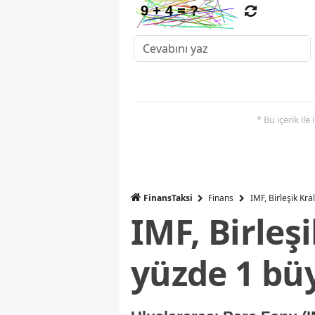
* Bu içerik ile
FinansTaksi
Finans
IMF, Birleşik Kr
IMF, Birleş
yüzde 1 bü