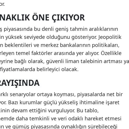
or.
YNAKLIK ÖNE ÇIKIYOR
 piyasasında bu denli geniş tahmin aralıklarının
rin yüksek seviyede olduğunu gösteriyor. Jeopolitik
syon beklentileri ve merkez bankalarının politikaları,
leyen temel faktörler arasında yer alıyor. Özellikle
yrine bağlı olarak, güvenli liman talebinin artması y
fiyatlamalarda belirleyici olacak.
RAYIŞINDA
arklı senaryolar ortaya koyması, piyasalarda net bir
r. Bazı kurumlar güçlü yükseliş ihtimaline işaret
kinin devam ettiğini vurguluyor. Bu tablo,
emde daha temkinli ve veri odaklı hareket etmesi
tın ve gümüş piyasasında oynaklığın sürebileceği