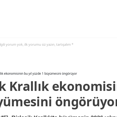
 ilgili yorum yok, ilk yorumu siz yazın, tartışalım *
allık ekonomisinin bu yıl yüzde 1 büyümesini öngörüyor
ik Krallık ekonomisi
yümesini öngörüyo