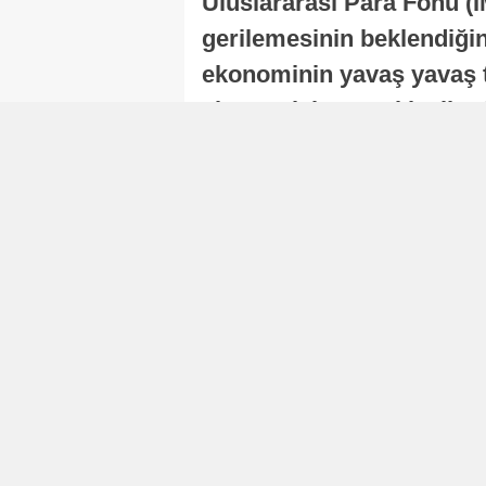
Uluslararası Para Fonu (I
gerilemesinin beklendiğini
ekonominin yavaş yavaş t
ekonomisi, sonraki yıllard
Nur Duman