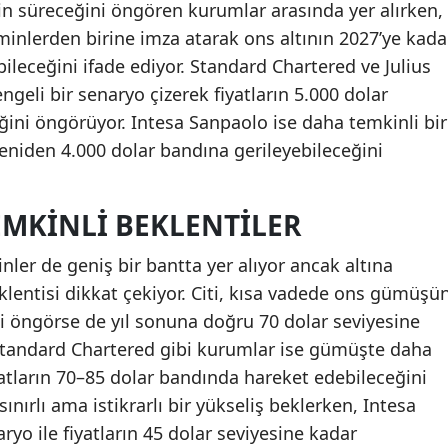
işin süreceğini öngören kurumlar arasında yer alırken,
inlerden birine imza atarak ons altının 2027’ye kada
ileceğini ifade ediyor. Standard Chartered ve Julius
geli bir senaryo çizerek fiyatların 5.000 dolar
eğini öngörüyor. Intesa Sanpaolo ise daha temkinli bir
yeniden 4.000 dolar bandına gerileyebileceğini
MKINLI BEKLENTILER
nler de geniş bir bantta yer alıyor ancak altına
eklentisi dikkat çekiyor. Citi, kısa vadede ons gümüşü
i öngörse de yıl sonuna doğru 70 dolar seviyesine
 Standard Chartered gibi kurumlar ise gümüşte daha
yatların 70–85 dolar bandında hareket edebileceğini
ınırlı ama istikrarlı bir yükseliş beklerken, Intesa
yo ile fiyatların 45 dolar seviyesine kadar