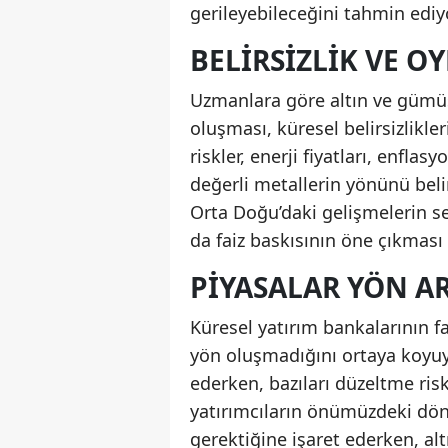
gerileyebileceğini tahmin ediy
BELIRSIZLIK VE O
Uzmanlara göre altın ve gümüş
oluşması, küresel belirsizlikle
riskler, enerji fiyatları, enfla
değerli metallerin yönünü belir
Orta Doğu’daki gelişmelerin se
da faiz baskısının öne çıkması 
PIYASALAR YÖN A
Küresel yatırım bankalarının f
yön oluşmadığını ortaya koyuyo
ederken, bazıları düzeltme ris
yatırımcıların önümüzdeki dön
gerektiğine işaret ederken, al