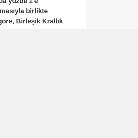
nda yüzde 1'e
masıyla birlikte
re, Birleşik Krallık
.
Abone Ol
Finans
Bitcoin, 65 bin dolar
seviyesinin altına
düştü...