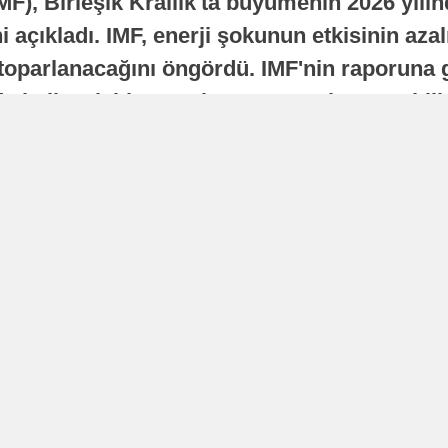
MF), Birleşik Krallık'ta büyümenin 2026 yılı
 açıkladı. IMF, enerji şokunun etkisinin azal
oparlanacağını öngördü. IMF'nin raporuna gö
a istikrarlı bir toparlanma süreci yaşayabilir
Yayınlanma
16 Temmuz 2026 - 22:37