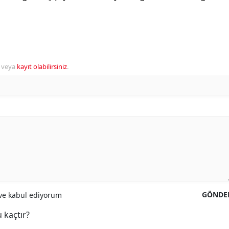
veya
kayıt olabilirsiniz
.
GÖNDE
e kabul ediyorum
 kaçtır?