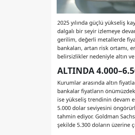
2025 yılında güçlü yükseliş ka
dalgalı bir seyir izlemeye dev
gerilim, değerli metallerde fiy
bankaları, artan risk ortamı, en
belirsizlikler nedeniyle altın 
ALTINDA 4.000–6.
Kurumlar arasında altın fiyatlar
bankalar fiyatların önümüzdek
ise yükseliş trendinin devam ed
5.000 dolar seviyesini öngörür
tahmin ediyor. Goldman Sachs i
şekilde 5.300 doların üzerine çı