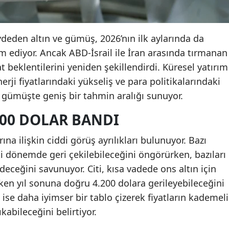
ydeden altın ve gümüş, 2026’nın ilk aylarında da
am ediyor. Ancak ABD-İsrail ile İran arasında tırmanan
at beklentilerini yeniden şekillendirdi. Küresel yatırım
erji fiyatlarındaki yükseliş ve para politikalarındaki
ve gümüşte geniş bir tahmin aralığı sunuyor.
500 DOLAR BANDI
ına ilişkin ciddi görüş ayrılıkları bulunuyor. Bazı
i dönemde geri çekilebileceğini öngörürken, bazıları
eceğini savunuyor. Citi, kısa vadede ons altın için
ken yıl sonuna doğru 4.200 dolara gerileyebileceğini
se daha iyimser bir tablo çizerek fiyatların kademeli
kabileceğini belirtiyor.