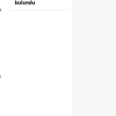
bulundu
r
n