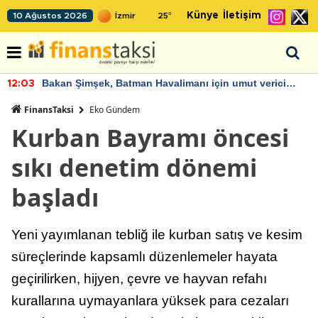
Künye
İletişim
10 Ağustos 2026
25
°
Bakan Şimşek, Batman Havalimanı için umut verici
12:03
açıklamalarda bulundu
FinansTaksi
Eko Gündem
Kurban Bayramı öncesi
sıkı denetim dönemi
başladı
Yeni yayımlanan tebliğ ile kurban satış ve kesim
süreçlerinde kapsamlı düzenlemeler hayata
geçirilirken, hijyen, çevre ve hayvan refahı
kurallarına uymayanlara yüksek para cezaları