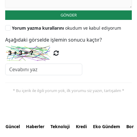
GÖNDER
Yorum yazma kurallarını
okudum ve kabul ediyorum
Aşağıdaki görselde işlemin sonucu kaçtır?
* Bu içerik ile ilgili yorum yok, ilk yorumu siz yazın, tartışalım *
Güncel
Haberler
Teknoloji
Kredi
Eko Gündem
Bors