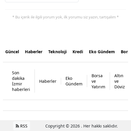
* Bu içerik ile ilgili yorum yok, ilk yorumu siz yazın, tartışalım *
Güncel
Haberler
Teknoloji
Kredi
Eko Gündem
Bors
Son
Borsa
Altın
dakika
Eko
Haberler
ve
ve
İzmir
Gündem
Yatırım
Döviz
haberleri
RSS
Copyright © 2026 . Her hakkı saklıdır.