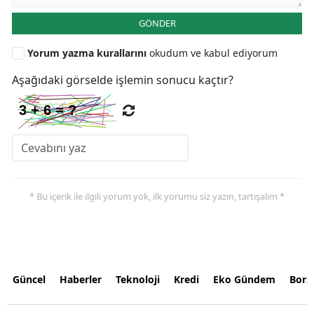
GÖNDER
Yorum yazma kurallarını
okudum ve kabul ediyorum
Aşağıdaki görselde işlemin sonucu kaçtır?
* Bu içerik ile ilgili yorum yok, ilk yorumu siz yazın, tartışalım *
Güncel
Haberler
Teknoloji
Kredi
Eko Gündem
Bors