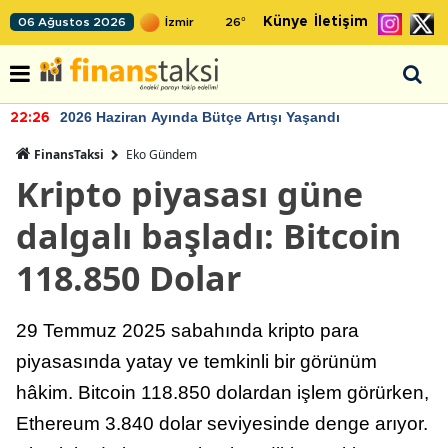
Künye
İletişim
06 Ağustos 2026
26
°
2026 Haziran Ayında Bütçe Artışı Yaşandı
22:26
FinansTaksi
Eko Gündem
Kripto piyasası güne
dalgalı başladı: Bitcoin
118.850 Dolar
29 Temmuz 2025 sabahında kripto para
piyasasında yatay ve temkinli bir görünüm
hâkim. Bitcoin 118.850 dolardan işlem görürken,
Ethereum 3.840 dolar seviyesinde denge arıyor.