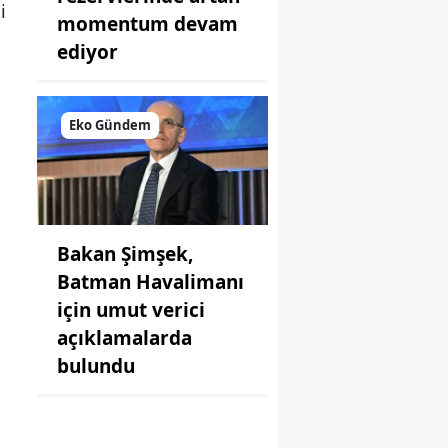
i
momentum devam
ediyor
Eko Gündem
I
Bakan Şimşek,
Batman Havalimanı
için umut verici
açıklamalarda
bulundu