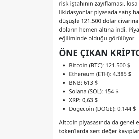
risk iştahının zayıflaması, kıs
likidasyonlar piyasada satış ba
düşüşle 121.500 dolar civarına
doların hemen altına indi. Piya
eğiliminde olduğu görülüyor.
ÖNE ÇIKAN KRIPTO
Bitcoin (BTC): 121.500 $
Ethereum (ETH): 4.385 $
BNB: 613 $
Solana (SOL): 154 $
XRP: 0,63 $
Dogecoin (DOGE): 0,144 $
Altcoin piyasasında da genel e
token’larda sert değer kayıplar