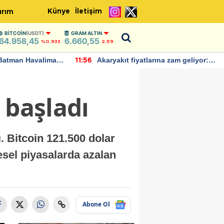
Künye
İletişim
ırım
BITCOIN
(USDT)
GRAM ALTIN
64.958,45
6.660,55
%0.933
2,59
Batman Havalimanı
Akaryakıt fiyatlarına zam geliyor:
11:56
 açıklamalarda
Yeni tarih açıklandı
 başladı
. Bitcoin 121.500 dolar
esel piyasalarda azalan
Abone Ol