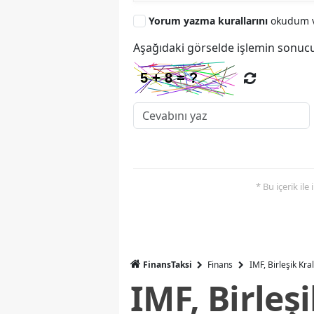
Yorum yazma kurallarını
okudum v
Aşağıdaki görselde işlemin sonucu
* Bu içerik ile
FinansTaksi
Finans
IMF, Birleşik Kr
IMF, Birleş