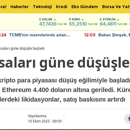
cel
Haberler
Teknoloji
Kredi
Eko Gündem
Borsa Ve Yat
DOLAR
EURO
STERLIN
47,7436
55,2510
64,4811
%0.18
%0.32
%0.38
TCMB'nin rezervlerinde artan
Bakan Şimşek, 
:24
12:03
momentum devam ediyor
için umut verici
bulundu
asaları güne düşüşle başladı
saları güne düşüşle
pto para piyasası düşüş eğilimiyle başladı
 Ethereum 4.400 doların altına geriledi. Kür
lerdeki likidasyonlar, satış baskısını artırdı
Yayınlanma
10 Ekim 2025 - 09:59