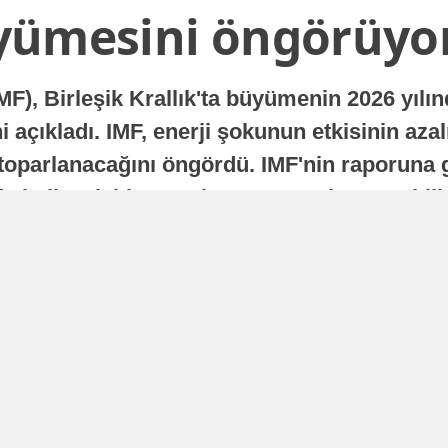
yümesini öngörüyo
MF), Birleşik Krallık'ta büyümenin 2026 yılı
 açıkladı. IMF, enerji şokunun etkisinin azal
oparlanacağını öngördü. IMF'nin raporuna gö
a istikrarlı bir toparlanma süreci yaşayabilir
Yayınlanma
16 Temmuz 2026 - 22:37