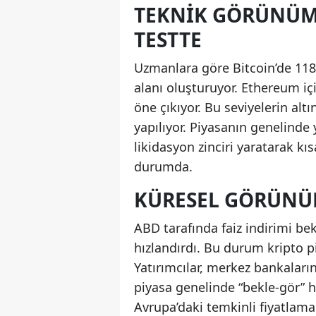
TEKNIK GÖRÜNÜM:
TESTTE
Uzmanlara göre Bitcoin’de 118.
alanı oluşturuyor. Ethereum içi
öne çıkıyor. Bu seviyelerin altı
yapılıyor. Piyasanın genelinde 
likidasyon zinciri yaratarak kı
durumda.
KÜRESEL GÖRÜNÜM 
ABD tarafında faiz indirimi bekl
hızlandırdı. Bu durum kripto pi
Yatırımcılar, merkez bankalar
piyasa genelinde “bekle-gör” ha
Avrupa’daki temkinli fiyatlamala