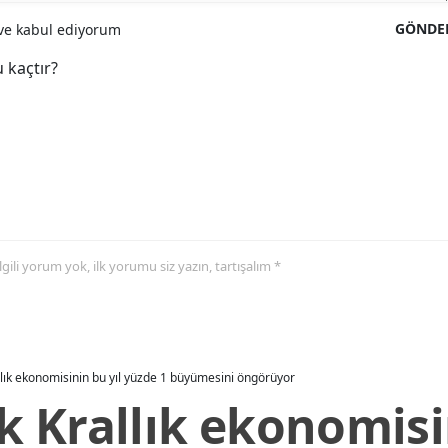
GÖNDE
e kabul ediyorum
 kaçtır?
 ilgili yorum yok, ilk yorumu siz yazın, tartışalım *
allık ekonomisinin bu yıl yüzde 1 büyümesini öngörüyor
ik Krallık ekonomisi