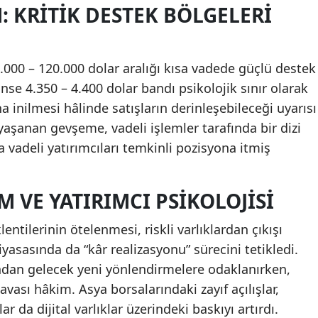
 KRITIK DESTEK BÖLGELERI
000 – 120.000 dolar aralığı kısa vadede güçlü destek
nse 4.350 – 4.400 dolar bandı psikolojik sınır olarak
na inilmesi hâlinde satışların derinleşebileceği uyarısı
yaşanan gevşeme, vadeli işlemler tarafında bir dizi
sa vadeli yatırımcıları temkinli pozisyona itmiş
VE YATIRIMCI PSIKOLOJISI
entilerinin ötelenmesi, riskli varlıklardan çıkışı
yasasında da “kâr realizasyonu” sürecini tetikledi.
ından gelecek yeni yönlendirmelere odaklanırken,
vası hâkim. Asya borsalarındaki zayıf açılışlar,
r da dijital varlıklar üzerindeki baskıyı artırdı.