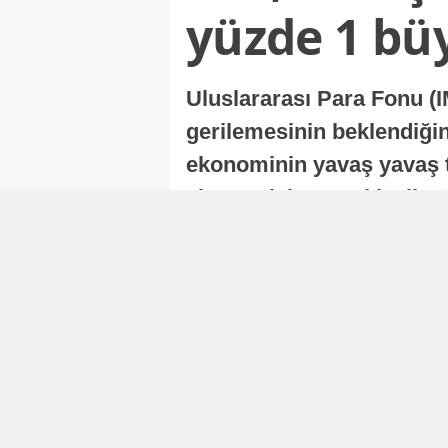
yüzde 1 bü
Uluslararası Para Fonu (I
gerilemesinin beklendiğini
ekonominin yavaş yavaş t
ekonomisi, sonraki yıllard
Nur Duman