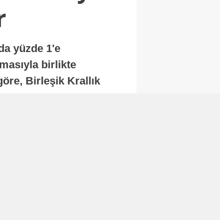
r
nda yüzde 1'e
masıyla birlikte
re, Birleşik Krallık
.
Abone Ol
Finans