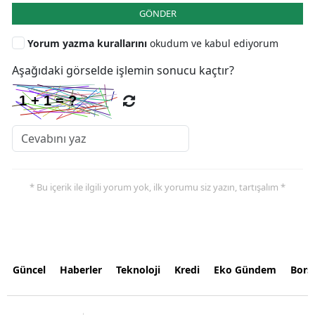
GÖNDER
Yorum yazma kurallarını
okudum ve kabul ediyorum
Aşağıdaki görselde işlemin sonucu kaçtır?
* Bu içerik ile ilgili yorum yok, ilk yorumu siz yazın, tartışalım *
Güncel
Haberler
Teknoloji
Kredi
Eko Gündem
Bors