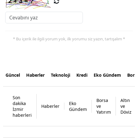
* Bu içerik ile ilgili yorum yok, ilk yorumu siz yazın, tartışalım *
Güncel
Haberler
Teknoloji
Kredi
Eko Gündem
Bors
Son
Borsa
Altın
dakika
Eko
Haberler
ve
ve
İzmir
Gündem
Yatırım
Döviz
haberleri