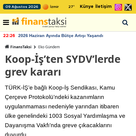
Künye
İletişim
09 Ağustos 2026
27
°
2026 Haziran Ayında Bütçe Artışı Yaşandı
22:26
FinansTaksi
Eko Gündem
Koop-İş’ten SYDV’lerde
grev kararı
TÜRK-İŞ’e bağlı Koop-İş Sendikası, Kamu
Çerçeve Protokolü’ndeki kazanımların
uygulanmaması nedeniyle yarından itibaren
ülke genelindeki 1003 Sosyal Yardımlaşma ve
Dayanışma Vakfı’nda greve çıkacaklarını
duyurdu