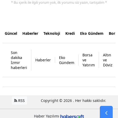
* Bu içerik ile ilgili yorum yok, ilk yorumu siz yazın, tartışalım *
Güncel
Haberler
Teknoloji
Kredi
Eko Gündem
Bors
Son
Borsa
Altın
dakika
Eko
Haberler
ve
ve
İzmir
Gündem
Yatırım
Döviz
haberleri
RSS
Copyright © 2026 . Her hakkı saklıdır.
Haber Yazılımı