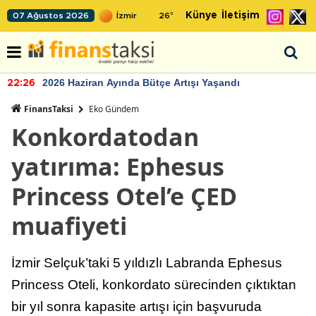
Künye
İletişim
07 Ağustos 2026
26
°
2026 Haziran Ayında Bütçe Artışı Yaşandı
22:26
FinansTaksi
Eko Gündem
Konkordatodan
yatırıma: Ephesus
Princess Otel’e ÇED
muafiyeti
İzmir Selçuk’taki 5 yıldızlı Labranda Ephesus
Princess Oteli, konkordato sürecinden çıktıktan
bir yıl sonra kapasite artışı için başvuruda