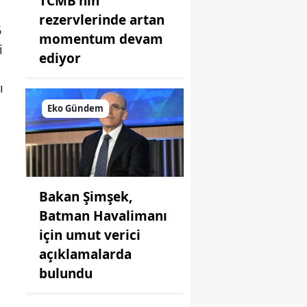
TCMB'nin
rezervlerinde artan
6
momentum devam
i
ediyor
ı
Eko Gündem
Bakan Şimşek,
Batman Havalimanı
için umut verici
açıklamalarda
bulundu