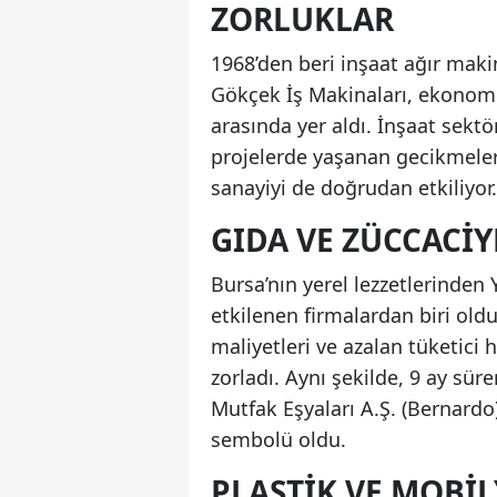
ZORLUKLAR
1968’den beri inşaat ağır maki
Gökçek İş Makinaları, ekonomi
arasında yer aldı. İnşaat sekt
projelerde yaşanan gecikmeler
sanayiyi de doğrudan etkiliyor.
GIDA VE ZÜCCACI
Bursa’nın yerel lezzetlerinden
etkilenen firmalardan biri ol
maliyetleri ve azalan tüketici 
zorladı. Aynı şekilde, 9 ay sü
Mutfak Eşyaları A.Ş. (Bernardo
sembolü oldu.
PLASTIK VE MOBI