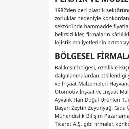
1982’den beri plastik sektörü
zorluklar nedeniyle konkordato 
sektöründe hammadde fiyatlarını
belirsizlikler, firmaların kârlıl
lojistik maliyetlerinin artması
BÖLGESEL FIRMAL
Balıkesir bölgesi, özellikle kü
dalgalanmalardan etkilendiği y
ve İnşaat Malzemeleri Hayvancı
Otomotiv İnşaat ve İnşaat Malz
Ayvalık Han Doğal Ürünleri Tur
Başarı Zeytin Zeytinyağı Gıda Ü
Mühendislik Bilişim Pazarlama 
Ticaret A.Ş. gibi firmalar, kon