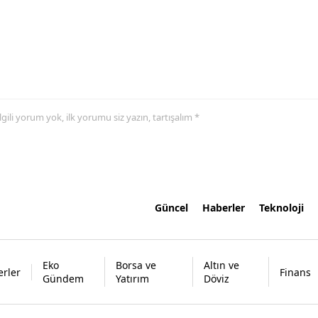
 ilgili yorum yok, ilk yorumu siz yazın, tartışalım *
Güncel
Haberler
Teknoloji
Eko
Borsa ve
Altın ve
rler
Finans
Gündem
Yatırım
Döviz