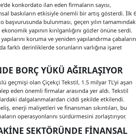
iye’de konkordato ilan eden firmaların sayısı,
sal baskıların etkisiyle önemli bir artış gösterdi. İlk 
to başvurusunda bulunması, geçen yılın tamamındak
 ekonomik yapının kırılganlığını gözler önüne serdi.
l yapılarını koruma ve yeniden yapılandırma çabaların
a farklı derinliklerde sorunların varlığına işaret
NDE BORÇ YÜKÜ AĞIRLAŞIYOR
klü geçmişi olan Çiçekçi Tekstil, 1.5 milyar TL’yi aşan
ep eden önemli firmalar arasında yer aldı. Tekstil
ardaki dalgalanmalardan ciddi şekilde etkilendi.
iş, enerji maliyetleri ve finansman sıkıntıları, bu
aların operasyonlarını sürdürmesini zorlaştırıyor.
MAKINE SEKTÖRÜNDE FINANSAL