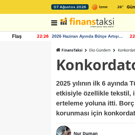
26
°
07 Ağustos 2026
Gün
r seviyesinin
2026 Haziran Ayında Bütçe Artışı
Flaş
22:26
22
Yaşandı
FinansTaksi
Eko Gündem
Konkordat
Konkordato
2025 yılının ilk 6 ayında 
etkisiyle özellikle tekstil,
erteleme yoluna itti. Borç
korunması için konkorda
Nur Duman