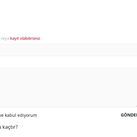
veya
kayıt olabilirsiniz
.
GÖNDE
e kabul ediyorum
 kaçtır?