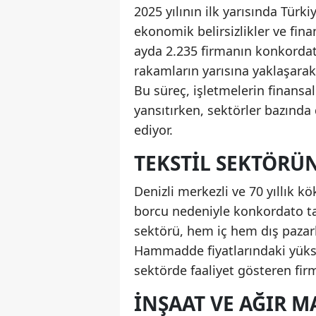
2025 yılının ilk yarısında Türk
ekonomik belirsizlikler ve finan
ayda 2.235 firmanın konkorda
rakamların yarısına yaklaşarak
Bu süreç, işletmelerin finansa
yansıtırken, sektörler bazında d
ediyor.
TEKSTIL SEKTÖRÜ
Denizli merkezli ve 70 yıllık kö
borcu nedeniyle konkordato tal
sektörü, hem iç hem dış pazarl
Hammadde fiyatlarındaki yüksel
sektörde faaliyet gösteren firm
İNŞAAT VE AĞIR 