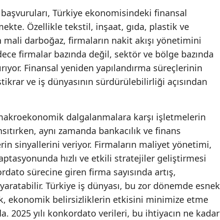
 başvuruları, Türkiye ekonomisindeki finansal
kte. Özellikle tekstil, inşaat, gıda, plastik ve
mali darboğaz, firmaların nakit akışı yönetimini
adece firmalar bazında değil, sektör ve bölge bazında
ırıyor. Finansal yeniden yapılandırma süreçlerinin
ikrar ve iş dünyasının sürdürülebilirliği açısından
, makroekonomik dalgalanmalara karşı işletmelerin
sıtırken, aynı zamanda bankacılık ve finans
in sinyallerini veriyor. Firmaların maliyet yönetimi,
aptasyonunda hızlı ve etkili stratejiler geliştirmesi
ordato sürecine giren firma sayısında artış,
yaratabilir. Türkiye iş dünyası, bu zor dönemde esnek
k, ekonomik belirsizliklerin etkisini minimize etme
 2025 yılı konkordato verileri, bu ihtiyacın ne kadar