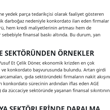
ne yedek parça tedarikçisi olarak faaliyet gösteren
k darboğaz nedeniyle konkordato ilan eden firmalar
örü, hem kredi maliyetlerinin artması hem de
 sebebiyle finansal baskı altında. Bu durum, yan
YE SEKTÖRÜNDEN ÖRNEKLER
 Yusuf Et Çelik Döner, ekonomik krizden en çok
du ve konkordato başvurusunda bulundu. Artan girdi
harcamaları, gıda sektöründeki firmaların nakit akışın
ren konkordato sürecinin ardından iflas eden AGE
) da züccaciye sektöründe yaşanan finansal sıkıntının
LYA SEKTÖRLERINDE DARALMA