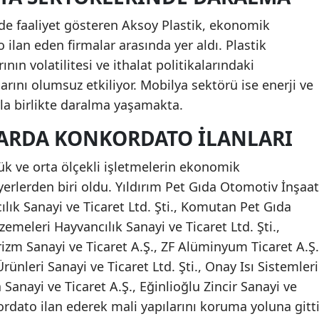
nde faaliyet gösteren Aksoy Plastik, ekonomik
ilan eden firmalar arasında yer aldı. Plastik
n volatilitesi ve ithalat politikalarındaki
ıklarını olumsuz etkiliyor. Mobilya sektörü ise enerji ve
yla birlikte daralma yaşamakta.
ARDA KONKORDATO İLANLARI
çük ve orta ölçekli işletmelerin ekonomik
erlerden biri oldu. Yıldırım Pet Gıda Otomotiv İnşaat
lık Sanayi ve Ticaret Ltd. Şti., Komutan Pet Gıda
emeleri Hayvancılık Sanayi ve Ticaret Ltd. Şti.,
izm Sanayi ve Ticaret A.Ş., ZF Alüminyum Ticaret A.Ş.
rünleri Sanayi ve Ticaret Ltd. Şti., Onay Isı Sistemleri
Sanayi ve Ticaret A.Ş., Eğinlioğlu Zincir Sanayi ve
kordato ilan ederek mali yapılarını koruma yoluna gitti