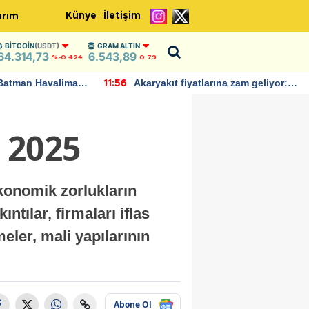
Künye
İletişim
ırım
BITCOIN
(USDT)
GRAM ALTIN
64.314,73
6.543,89
%-0.424
0,79
Batman Havalimanı
Akaryakıt fiyatlarına zam geliyor:
11:56
 açıklamalarda
Yeni tarih açıklandı
 2025
Ekonomik zorlukların
ıntılar, firmaları iflas
meler, mali yapılarının
Abone Ol