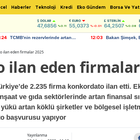
cel
Haberler
Teknoloji
Kredi
Eko Gündem
Borsa Ve Yat
DOLAR
EURO
STERLIN
47,6856
55,0373
64,2507
%0.11
%-0.01
%0.08
TCMB'nin rezervlerinde artan
Bakan Şimşek, 
:24
12:03
momentum devam ediyor
için umut verici
bulundu
o ilan eden firmalar 2025
 ilan eden firmalar
Türkiye’de 2.235 firma konkordato ilan etti. 
 inşaat ve gıda sektörlerinde artan finansal sık
 yükü artan köklü şirketler ve bölgesel işlet
to başvurusu yapıyor
Yayınlanma