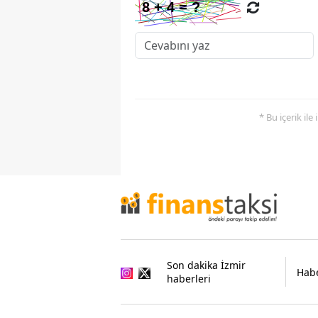
* Bu içerik ile
Son dakika İzmir
Habe
haberleri