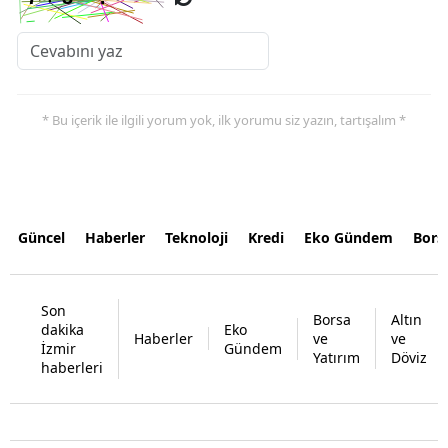
* Bu içerik ile ilgili yorum yok, ilk yorumu siz yazın, tartışalım *
Güncel
Haberler
Teknoloji
Kredi
Eko Gündem
Bors
Son
Borsa
Altın
dakika
Eko
Haberler
ve
ve
İzmir
Gündem
Yatırım
Döviz
haberleri