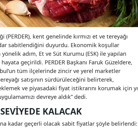
i (PERDER), kent genelinde kırmızı et ve tereyağı
kadar sabitlendiğini duyurdu. Ekonomik koşullar
 yönelik adım, Et ve Süt Kurumu (ESK) ile yapılan
hayata geçirildi. PERDER Başkanı Faruk Güzeldere,
ul’un tüm ilçelerinde zincir ve yerel marketler
 tereyağı satışının sürdürüleceğini belirterek,
klemek ve piyasadaki fiyat istikrarını korumak için yı
uygulamamızı devreye aldık” dedi.
I SEVIYEDE KALACAK
 kadar geçerli olacak sabit fiyatlar şöyle belirlendi: