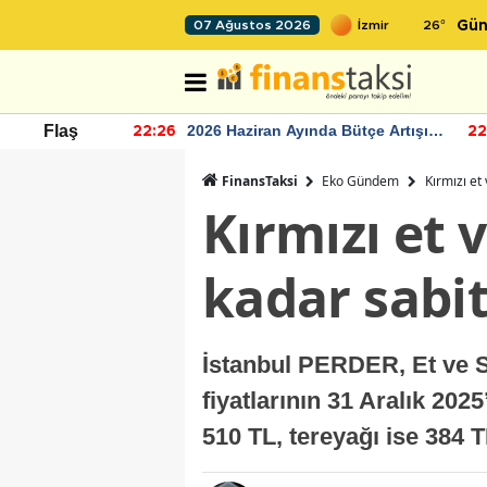
26
°
07 Ağustos 2026
Gün
r seviyesinin
2026 Haziran Ayında Bütçe Artışı
Flaş
22:26
22
Yaşandı
FinansTaksi
Eko Gündem
Kırmızı et
Kırmızı et 
kadar sabit
İstanbul PERDER, Et ve S
fiyatlarının 31 Aralık 20
510 TL, tereyağı ise 384