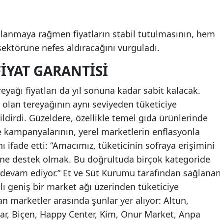
alanmaya rağmen fiyatların stabil tutulmasının, hem
ektörüne nefes aldıracağını vurguladı.
IYAT GARANTISI
reyağı fiyatları da yıl sonuna kadar sabit kalacak.
 olan tereyağının aynı seviyeden tüketiciye
dirdi. Güzeldere, özellikle temel gıda ürünlerinde
e kampanyalarının, yerel marketlerin enflasyonla
 ifade etti: “Amacımız, tüketicinin sofraya erişimini
ine destek olmak. Bu doğrultuda birçok kategoride
z devam ediyor.” Et ve Süt Kurumu tarafından sağlana
lı geniş bir market ağı üzerinden tüketiciye
an marketler arasında şunlar yer alıyor: Altun,
r, Biçen, Happy Center, Kim, Onur Market, Anpa