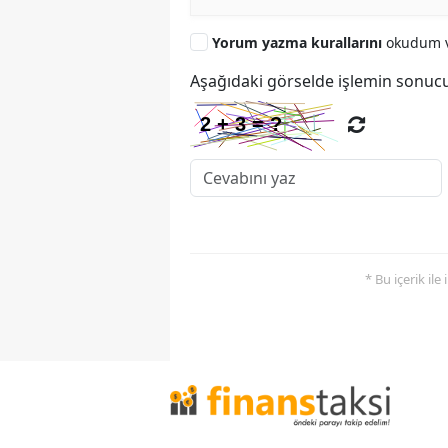
Yorum yazma kurallarını
okudum v
Aşağıdaki görselde işlemin sonucu
* Bu içerik ile