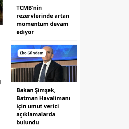
TCMB'nin
rezervlerinde artan
momentum devam
ediyor
Eko Gündem
l
Bakan Şimşek,
Batman Havalimanı
için umut verici
açıklamalarda
bulundu