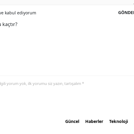
GÖNDE
e kabul ediyorum
 kaçtır?
 ilgili yorum yok, ilk yorumu siz yazın, tartışalım *
Güncel
Haberler
Teknoloji