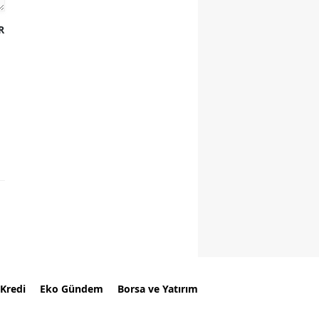
R
Kredi
Eko Gündem
Borsa ve Yatırım