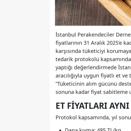
İstanbul Perakendeciler Derneğ
fiyatlarının 31 Aralık 2025’e 
karşısında tüketiciyi korumaya
tedarik protokolü kapsamında 
yaptığı değerlendirmede İstanb
aracılığıyla uygun fiyatlı et ve
“Tüketicinin alım gücünü deste
sonuna kadar fiyat sabitleme 
ET FIYATLARI AYN
Protokol kapsamında, yıl sonuna
Dana kıyma: 485 TL/kg