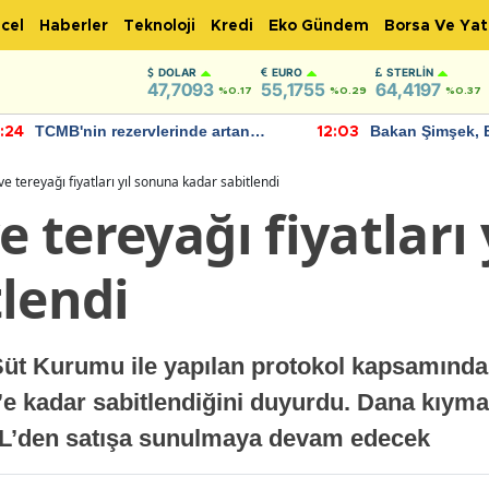
cel
Haberler
Teknoloji
Kredi
Eko Gündem
Borsa Ve Yat
DOLAR
EURO
STERLIN
47,7093
55,1755
64,4197
%0.17
%0.29
%0.37
TCMB'nin rezervlerinde artan
Bakan Şimşek, 
:24
12:03
momentum devam ediyor
için umut verici
bulundu
 ve tereyağı fiyatları yıl sonuna kadar sabitlendi
ve tereyağı fiyatları
lendi
üt Kurumu ile yapılan protokol kapsamında k
25’e kadar sabitlendiğini duyurdu. Dana kıym
 TL’den satışa sunulmaya devam edecek