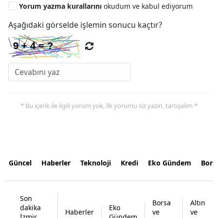
Yorum yazma kurallarını
okudum ve kabul ediyorum
Aşağıdaki görselde işlemin sonucu kaçtır?
* Bu içerik ile ilgili yorum yok, ilk yorumu siz yazın, tartışalım *
Güncel
Haberler
Teknoloji
Kredi
Eko Gündem
Bors
Son
Borsa
Altın
dakika
Eko
Haberler
ve
ve
İzmir
Gündem