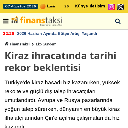
Künye
İletişim
07 Ağustos 2026
26
°
2026 Haziran Ayında Bütçe Artışı Yaşandı
22:26
FinansTaksi
Eko Gündem
Kiraz ihracatında tarihi
rekor beklentisi
Türkiye'de kiraz hasadı hız kazanırken, yüksek
rekolte ve güçlü dış talep ihracatçıları
umutlandırdı. Avrupa ve Rusya pazarlarında
yoğun talep sürerken, dünyanın en büyük kiraz
ithalatçılarından Çin'e açılma çalışmaları da hız
kazandı